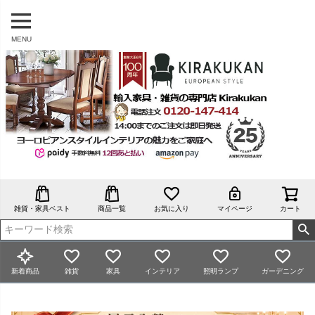
MENU
雑貨・家具ベスト
商品一覧
お気に入り
マイページ
カート
新着商品
雑貨
家具
インテリア
照明ランプ
ガーデニング