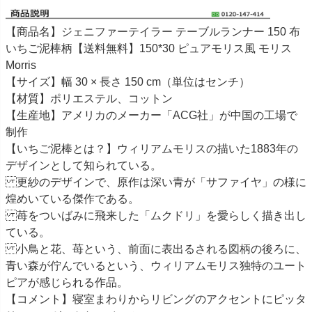
【商品名】ジェニファーテイラー テーブルランナー 150 布
いちご泥棒柄【送料無料】150*30 ピュアモリス風 モリス
Morris
【サイズ】幅 30 × 長さ 150 cm（単位はセンチ）
【材質】ポリエステル、コットン
【生産地】アメリカのメーカー「ACG社」が中国の工場で
制作
【いちご泥棒とは？】ウィリアムモリスの描いた1883年の
デザインとして知られている。
更紗のデザインで、原作は深い青が「サファイヤ」の様に
煌めいている傑作である。
苺をついばみに飛来した「ムクドリ」を愛らしく描き出し
ている。
小鳥と花、苺という、前面に表出るされる図柄の後ろに、
青い森が佇んでいるという、ウィリアムモリス独特のユート
ピアが感じられる作品。
【コメント】寝室まわりからリビングのアクセントにピッタ