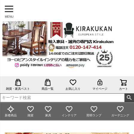
MENU
雑貨・家具ベスト
商品一覧
お気に入り
マイページ
カート
新着商品
雑貨
家具
インテリア
照明ランプ
ガーデニング