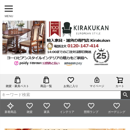
MENU
雑貨・家具ベスト
商品一覧
お気に入り
マイページ
カート
新着商品
雑貨
家具
インテリア
照明ランプ
ガーデニング