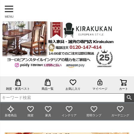
MENU
雑貨・家具ベスト
商品一覧
お気に入り
マイページ
カート
新着商品
雑貨
家具
インテリア
照明ランプ
ガーデニング