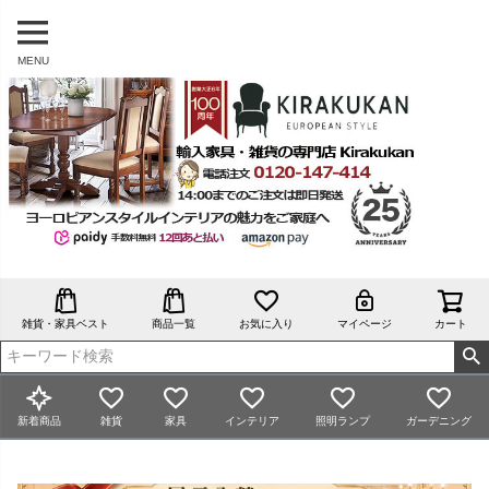
MENU
雑貨・家具ベスト
商品一覧
お気に入り
マイページ
カート
新着商品
雑貨
家具
インテリア
照明ランプ
ガーデニング