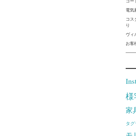
コー
電気
コス
り
ヴィ
お客
Ins
様
家
タグ
モ