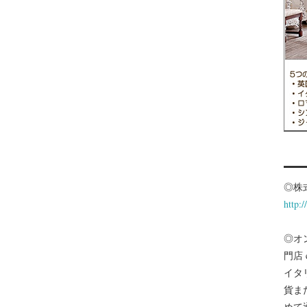
◎株
http:
◎オ
門店
イタ
貨ま
めて