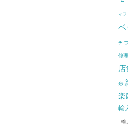
ィフ
ベ
チ
修
店
歩
楽
輸
輸