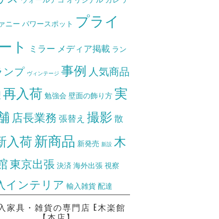
プライ
ァニー
パワースポット
ート
ミラー
メディア掲載
ラン
事例
ランプ
人気商品
ヴィンテージ
再入荷
実
理
勉強会
壁面の飾り方
舗
撮影
店長業務
張替え
散
新商品
新入荷
木
新発売
新設
館
東京出張
決済
海外出張
視察
入インテリア
輸入雑貨
配達
入家具・雑貨の専門店 E木楽館
【本店】