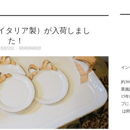
ィ（イタリア製）が入荷しまし
た！
年8月12日
KIRAKUKAN1001
イン
約3
業施
15
プに
は鈴