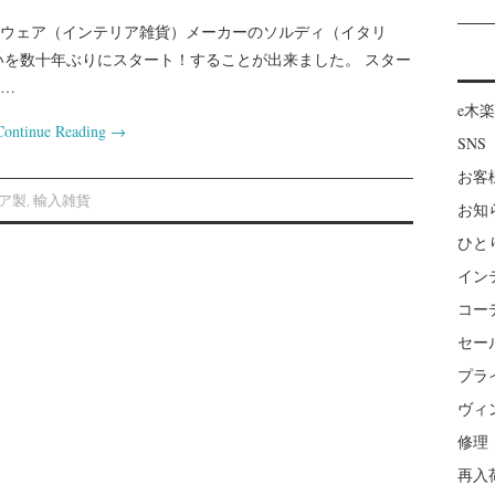
ウェア（インテリア雑貨）メーカーのソルディ（イタリ
いを数十年ぶりにスタート！することが出来ました。 スター
…
e木
Continue Reading
→
SNS
お客
ア製
,
輸入雑貨
お知
ひと
イン
コー
セー
プラ
ヴィ
修理
再入