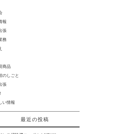
会
情報
出張
業務
え
荷商品
館のしごと
出張
！
しい情報
最近の投稿