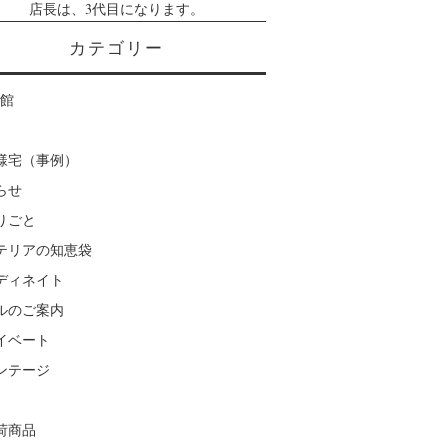
店長は、3代目になります。
カテゴリー
楽館
様宅（事例）
らせ
りごと
テリアの知恵袋
ディネイト
ルのご案内
イベート
ンテージ
荷商品