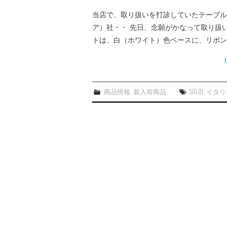
当店で、取り扱いを打診していたテーブル
ア）社・・ 先日、念願がかなって取り扱
トは、白（ホワイト）色ベースに、リボン
商品情報
,
新入荷商品
SOLDI
,
イタリ