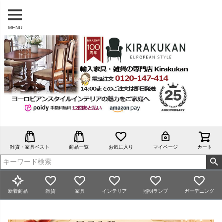
MENU
雑貨・家具ベスト
商品一覧
お気に入り
マイページ
カート
新着商品
雑貨
家具
インテリア
照明ランプ
ガーデニング