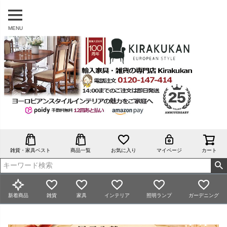
MENU
雑貨・家具ベスト
商品一覧
お気に入り
マイページ
カート
新着商品
雑貨
家具
インテリア
照明ランプ
ガーデニング