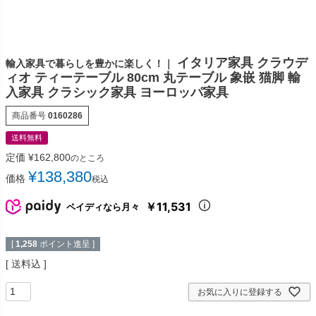
イタリア家具 クラウデ
輸入家具で暮らしを豊かに楽しく！｜
ィオ ティーテーブル 80cm 丸テーブル 象嵌 猫脚 輸
入家具 クラシック家具 ヨーロッパ家具
商品番号
0160286
送料無料
定価
¥
162,800
のところ
¥
138,380
価格
税込
￥11,531
ペイディなら月々
[
1,258
ポイント進呈 ]
送料込
お気に入りに登録する