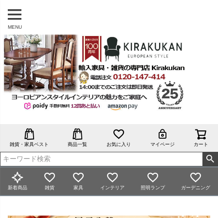
MENU
雑貨・家具ベスト
商品一覧
お気に入り
マイページ
カート
新着商品
雑貨
家具
インテリア
照明ランプ
ガーデニング