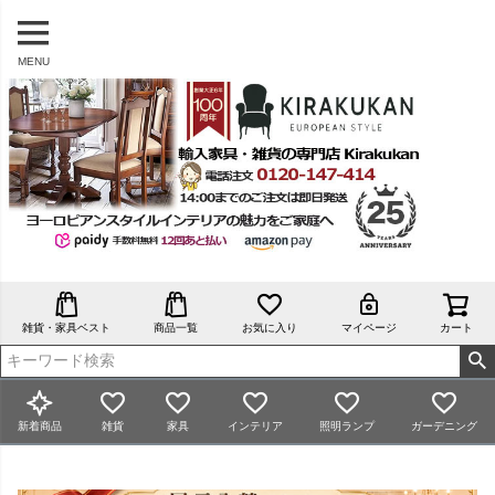
MENU
雑貨・家具ベスト
商品一覧
お気に入り
マイページ
カート
新着商品
雑貨
家具
インテリア
照明ランプ
ガーデニング