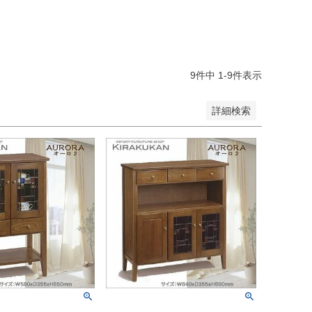
登録順
価格が安い順
価格が高い順
順
レビュー順
キーワードヒット順
9
件中
1
-
9
件表示
詳細検索