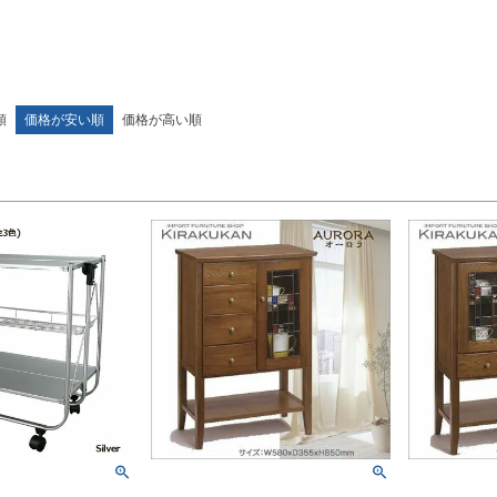
並び順
新着順
優先度
順
価格が安い順
価格が高い順
検索