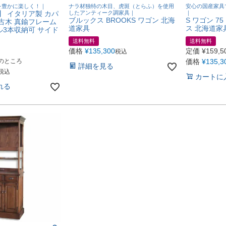
を豊かに楽しく！｜
ナラ材独特の木目、虎斑（とらふ）を使用
安心の国産家具
】 イタリア製 カパ
したアンティーク調家具｜
｜
ブルックス BROOKS ワゴン 北海
S ワゴン 7
 古木 真鍮フレーム
道家具
ス 北海道家
ル3本収納可 サイド
送料無料
送料無料
価格
¥
135,300
定価
¥
159,5
税込
のところ
価格
¥
135,3
詳細を見る
税込
カートに
れる