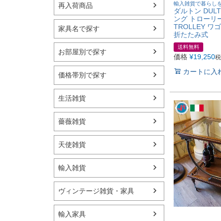
輸入雑貨で暮らし
再入荷商品
ダルトン DUL
ング トローリー 
TROLLEY 
家具名で探す
折たたみ式
送料無料
お部屋別で探す
価格
¥
19,250
税
カートに入
価格帯別で探す
生活雑貨
薔薇雑貨
天使雑貨
輸入雑貨
ヴィンテージ雑貨・家具
輸入家具