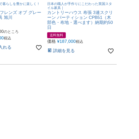
で暮らしを豊かに楽しく！
日本の職人が手作りにこだわった英国スタ
イル家具｜
5 フレンズ オブ グレー
カントリーハウス 布張 3連スクリ
具 旭川
ーン パーティション CPB51（木
部色・布地・選べます）納期約50
日
00
のところ
送料無料
00
税込
価格
¥
187,000
税込
入れる
詳細を見る