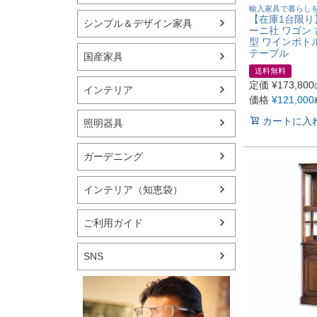
輸入家具で暮らし
【在庫1台限り
シンプル＆デザイン家具
ーニ社 ワゴン
型 ワインボト
テーブル
国産家具
送料無料
定価
¥
173,800
インテリア
価格
¥
121,000
カートに入
照明器具
ガーデニング
インテリア（知恵袋）
ご利用ガイド
SNS