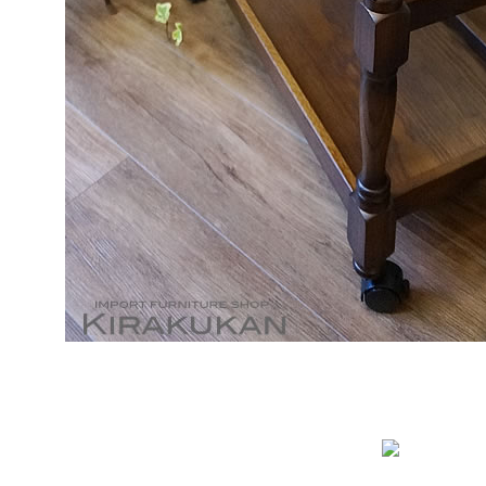
ド
在庫なし商
在庫な
商品番号/
〜
バンドル販
ラー
ン色
ウォールナット色
ホワイト色
ニー色
ナチュラル色
予約商品
ラー
予約商
ド・雑貨
シルバー・雑貨
ホワイト・雑貨
ラル・雑貨