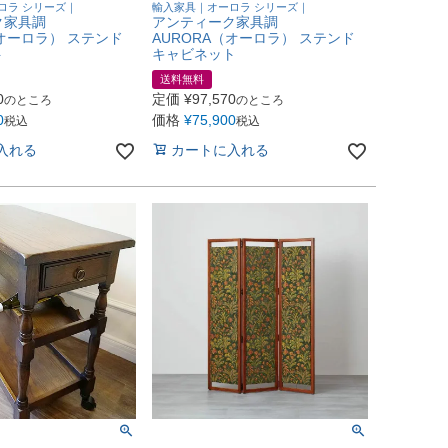
ロラ シリーズ｜
輸入家具｜オーロラ シリーズ｜
ク家具調
アンティーク家具調
（オーロラ） ステンド
AURORA（オーロラ） ステンド
ト
キャビネット
送料無料
0
定価
¥
97,570
のところ
のところ
0
価格
¥
75,900
税込
税込
入れる
カートに入れる