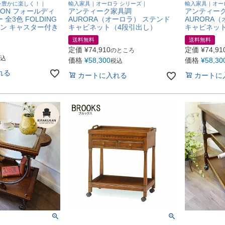
を豊かに楽しく！｜
輸入家具｜オーロラ シリーズ｜
輸入家具｜オー
TON フォールディ
アンティーク家具調
アンティー
全3色 FOLDING
AURORA（オーロラ） ステンド
AURORA
ワゴン キャスター付き
キャビネット（4段引出し）
キャビネッ
送料無料
送料無料
定価
¥
74,910
定価
¥
74,91
のところ
込
価格
¥
58,300
価格
¥
58,30
税込
れる
カートに入れる
カートに