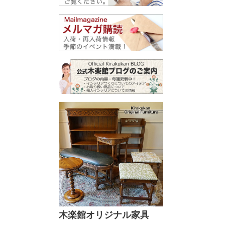
キーワー
価格
家具のカ
ブラウ
マホガ
雑貨のカ
ゴール
木楽館オリジナル家具
ナチュ