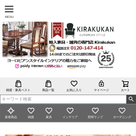
MENU
雑貨・家具ベスト
商品一覧
お気に入り
マイページ
カート
新着商品
雑貨
家具
インテリア
照明ランプ
ガーデニング