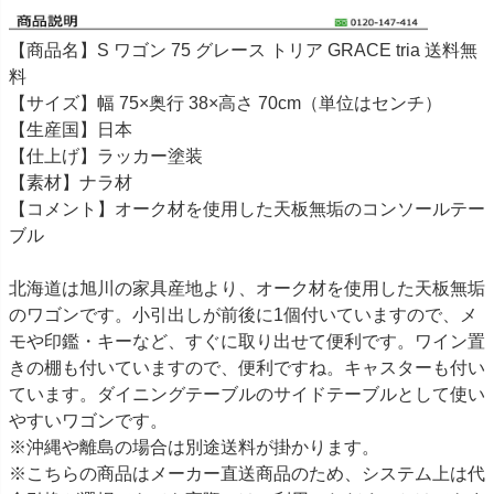
【商品名】S ワゴン 75 グレース トリア GRACE tria 送料無
料
【サイズ】幅 75×奥行 38×高さ 70cm（単位はセンチ）
【生産国】日本
【仕上げ】ラッカー塗装
【素材】ナラ材
【コメント】オーク材を使用した天板無垢のコンソールテー
ブル
北海道は旭川の家具産地より、オーク材を使用した天板無垢
のワゴンです。小引出しが前後に1個付いていますので、メ
モや印鑑・キーなど、すぐに取り出せて便利です。ワイン置
きの棚も付いていますので、便利ですね。キャスターも付い
ています。ダイニングテーブルのサイドテーブルとして使い
やすいワゴンです。
※沖縄や離島の場合は別途送料が掛かります。
※こちらの商品はメーカー直送商品のため、システム上は代