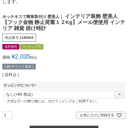
します。
インテリア装飾 壁美人
ホッチキスで簡単取付け 壁美人｜
【フック金物 静止荷重１２Kg】メール便使用 インテ
リア 雑貨 掛け時計
商品番号
1180004
送料無料
ラッピング可
¥
2,035
価格
税込
[
19
ポイント進呈 ]
送料込
ラッピングについて
(
必
・大切な方への贈り物には、ぜひラッピングをご利用下さい。
須
)
お気に入りに登録する