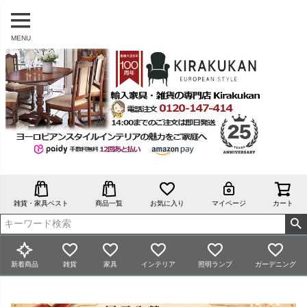
MENU
雑貨・家具ベスト
商品一覧
お気に入り
マイページ
カート
新着商品
雑貨
家具
インテリア
照明ランプ
ガーデニング