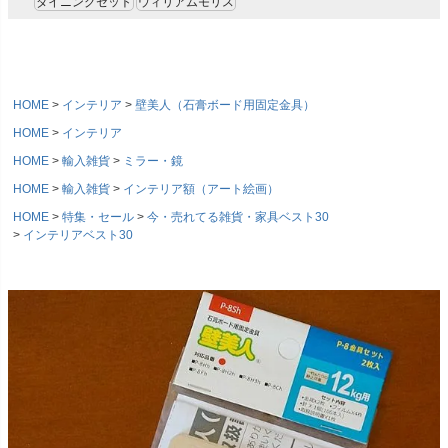
ダイニングセット
ウィリアムモリス
HOME
インテリア
壁美人（石膏ボード用固定金具）
HOME
インテリア
HOME
輸入雑貨
ミラー・鏡
HOME
輸入雑貨
インテリア額（アート絵画）
HOME
特集・セール
今・売れてる雑貨・家具ベスト30
インテリアベスト30