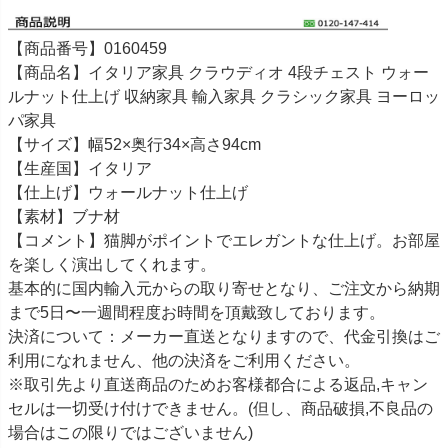
【商品番号】0160459
【商品名】イタリア家具 クラウディオ 4段チェスト ウォー
ルナット仕上げ 収納家具 輸入家具 クラシック家具 ヨーロッ
パ家具
【サイズ】幅52×奥行34×高さ94cm
【生産国】イタリア
【仕上げ】ウォールナット仕上げ
【素材】ブナ材
【コメント】猫脚がポイントでエレガントな仕上げ。お部屋
を楽しく演出してくれます。
基本的に国内輸入元からの取り寄せとなり、ご注文から納期
まで5日〜一週間程度お時間を頂戴致しております。
決済について：メーカー直送となりますので、代金引換はご
利用になれません、他の決済をご利用ください。
※取引先より直送商品のためお客様都合による返品,キャン
セルは一切受け付けできません。(但し、商品破損,不良品の
場合はこの限りではございません)