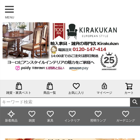
MENU
雑貨・家具ベスト
商品一覧
お気に入り
マイページ
カート
新着商品
雑貨
家具
インテリア
照明ランプ
ガーデニング