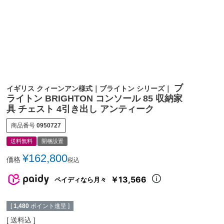
ブ
イギリス クィーンアン様式｜ブライトン シリーズ｜
ライトン BRIGHTON コンソール 85 収納家
具 チェスト 4引き出し アンティーク
商品番号
0950727
送料無料
開梱設置
¥
162,800
価格
税込
￥13,566
ペイディなら月々
[
1,480
ポイント進呈 ]
送料込