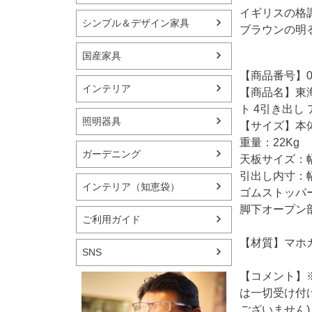
イギリスの格
シンプル＆デザイン家具
ブラウンの明
国産家具
【商品番号】09
インテリア
【商品名】東海家
ト 4引き出し
照明器具
【サイズ】本体：
重量：22Kg
ガーデニング
天板サイズ：幅8
引出し内寸：幅3
インテリア（知恵袋）
ゴムストッパ
脚下オープン部：
ご利用ガイド
【材質】マホ
SNS
【コメント】
は一切受け付
ございません)