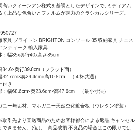
調高いクィーンアン様式を基調としたデザインで､ミディアム
るく上品な色合いとフォルムが魅力のクラシカルシリーズ。
50727
具 ブライトン BRIGHTON コンソール 85 収納家具 チェス
 アンティーク 輸入家具
幅85x奥行40x高さ85cm
4.6×奥行39.8cm（フラット面）
2.7cm×奥29.4cm×高10.8cm （４杯共通）
ー付き
幅68.6cm×奥23.6cm×高47.6cm （最小寸法）
ガニー無垢材、マホガニー天然杢化粧合板（ウレタン塗装）
※取引先より直送商品のためお客様都合による返品,キャンセル
けできません。(但し、商品破損,不良品の場合はこの限りでは