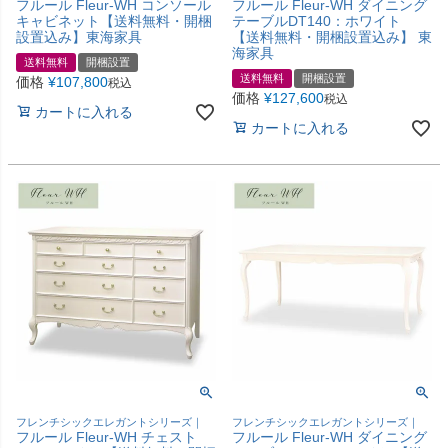
フルール Fleur-WH コンソール
フルール Fleur-WH ダイニング
キャビネット【送料無料・開梱
テーブルDT140：ホワイト
設置込み】東海家具
【送料無料・開梱設置込み】 東
海家具
送料無料
開梱設置
送料無料
開梱設置
価格
¥
107,800
税込
価格
¥
127,600
税込
カートに入れる
カートに入れる
フレンチシックエレガントシリーズ｜
フレンチシックエレガントシリーズ｜
フルール Fleur-WH チェスト
フルール Fleur-WH ダイニング