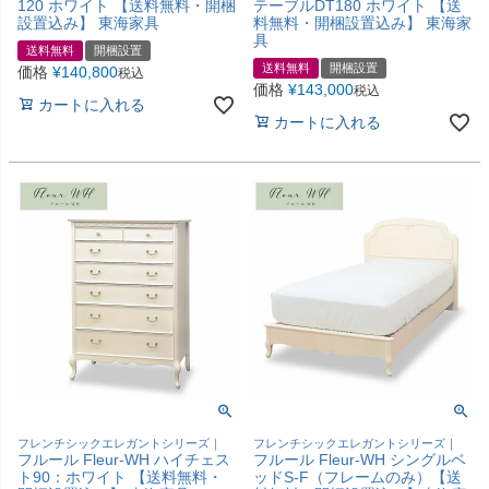
120 ホワイト 【送料無料・開梱
テーブルDT180 ホワイト 【送
設置込み】 東海家具
料無料・開梱設置込み】 東海家
具
送料無料
開梱設置
送料無料
開梱設置
価格
¥
140,800
税込
価格
¥
143,000
税込
カートに入れる
カートに入れる
フレンチシックエレガントシリーズ｜
フレンチシックエレガントシリーズ｜
フルール Fleur-WH ハイチェス
フルール Fleur-WH シングルベ
ト90：ホワイト 【送料無料・
ッドS-F（フレームのみ）【送