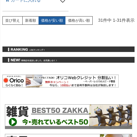
31
件中
1
-
31
件表示
並び替え
新着順
価格が安い順
価格が高い順