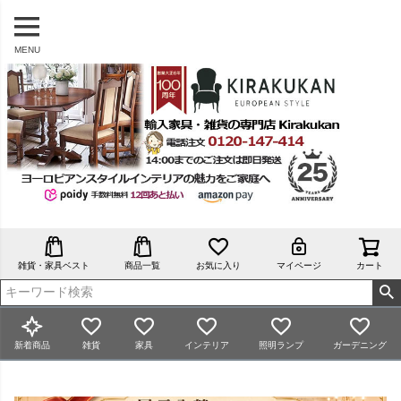
MENU
雑貨・家具ベスト
商品一覧
お気に入り
マイページ
カート
新着商品
雑貨
家具
インテリア
照明ランプ
ガーデニング