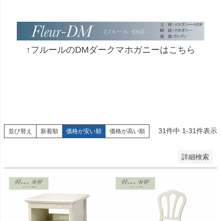
予約商品
予約商品のみを表示
並び順
↑フルールのDMダークマホガニーはこちら
新着順
登録順
価格が安い順
価格が高い順
優先度順
レビュー順
キーワードヒット順
31
件中
1
-
31
件表示
並び替え
新着順
価格が安い順
価格が高い順
検索
詳細検索