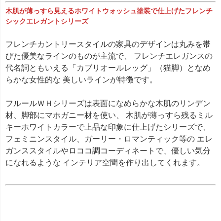
ブラウン色
木肌が薄っすら見えるホワイトウォッシュ塗装で仕上げたフレンチ
ウォールナット色
シックエレガントシリーズ
ホワイト色
マホガニー色
フレンチカントリースタイルの家具のデザインは丸みを帯
ナチュラル色
びた優美なラインのものが主流で、 フレンチエレガンスの
代名詞ともいえる「カブリオールレッグ」（猫脚）となめ
雑貨のカラー
らかな女性的な 美しいラインが特徴です。
ゴールド・雑貨
シルバー・雑貨
ホワイト・雑貨
フルールＷＨシリーズは表面になめらかな木肌のリンデン
ナチュラル・雑貨
材、脚部にマホガニー材を使い、 木肌が薄っすら残るミル
在庫なし商品
キーホワイトカラーで上品な印象に仕上げたシリーズで、
在庫なし商品を表示しない
フェミニンスタイル、ガーリー・ロマンティック等の エレ
ガンススタイルやロココ調コーディネートで、優しい気分
商品番号/JANコード
になれるような インテリア空間を作り出してくれます。
バンドル販売