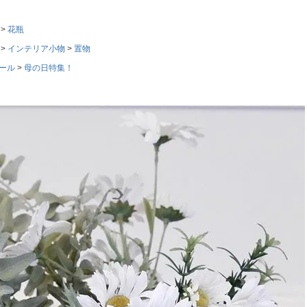
花瓶
インテリア小物
置物
ール
母の日特集！