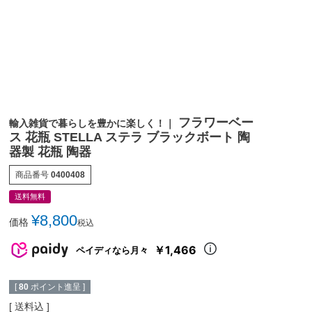
フラワーベー
輸入雑貨で暮らしを豊かに楽しく！｜
ス 花瓶 STELLA ステラ ブラックボート 陶
器製 花瓶 陶器
商品番号
0400408
送料無料
¥
8,800
価格
税込
￥1,466
ペイディなら月々
[
80
ポイント進呈 ]
送料込