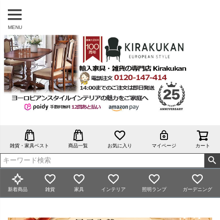
MENU
雑貨・家具ベスト
商品一覧
お気に入り
マイページ
カート
新着商品
雑貨
家具
インテリア
照明ランプ
ガーデニング