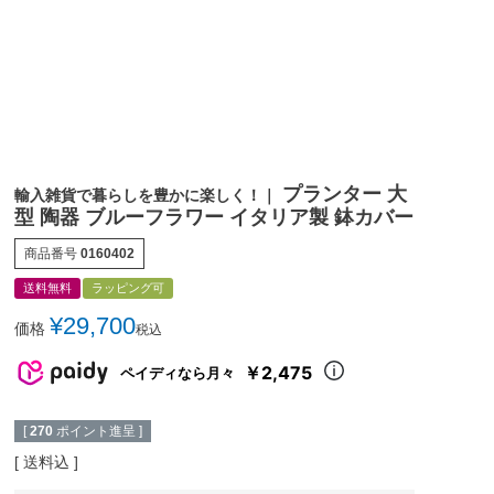
プランター 大
輸入雑貨で暮らしを豊かに楽しく！｜
型 陶器 ブルーフラワー イタリア製 鉢カバー
商品番号
0160402
送料無料
ラッピング可
¥
29,700
価格
税込
￥2,475
ペイディなら月々
[
270
ポイント進呈 ]
送料込