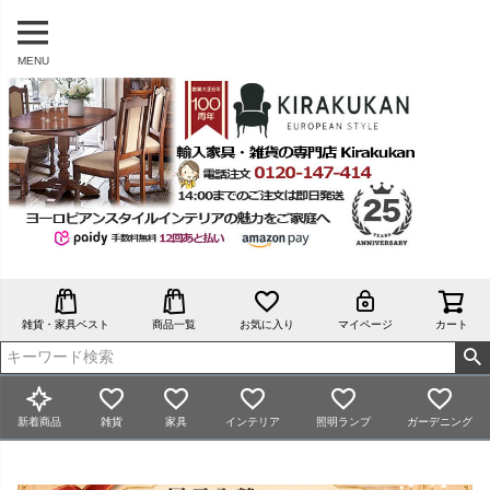
MENU
雑貨・家具ベスト
商品一覧
お気に入り
マイページ
カート
新着商品
雑貨
家具
インテリア
照明ランプ
ガーデニング