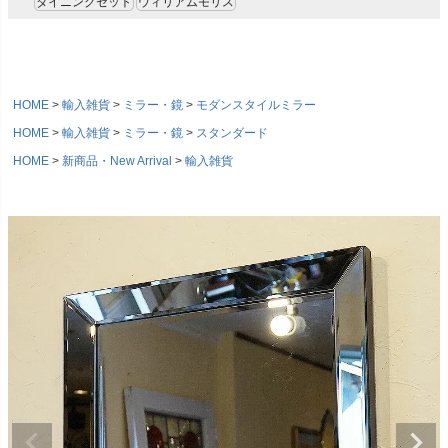
ダイニングセット
ウィリアムモリス
HOME
輸入雑貨
ミラー・鏡
モダンスタイルミラー
HOME
輸入雑貨
ミラー・鏡
スタンダード
HOME
新商品・New Arrival
輸入雑貨