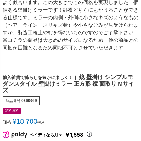
よく似合います。この大きさでこの価格を実現しました！価
値ある壁掛けミラーです！縦横どちらにもかけることができ
る仕様です。ミラーの内側・外側に小さなキズのようなもの
（ヘアーライン・スリキズ状）や小さなごみが見受けられま
すが、製造工程上やむを得ないものですのでご了承下さい。
※コチラの商品は大きめのサイズになるため、他の商品との
同梱が困難となるため同梱不可とさせていただきます。
鏡 壁掛け シンプルモ
輸入雑貨で暮らしを豊かに楽しく！｜
ダンスタイル 壁掛けミラー 正方形 鏡 面取り Mサイ
ズ
商品番号
0860069
送料無料
¥
18,700
価格
税込
￥1,558
ペイディなら月々