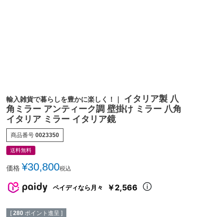
イタリア製 八
輸入雑貨で暮らしを豊かに楽しく！｜
角ミラー アンティーク調 壁掛け ミラー 八角
イタリア ミラー イタリア鏡
商品番号
0023350
送料無料
¥
30,800
価格
税込
￥2,566
ペイディなら月々
[
280
ポイント進呈 ]