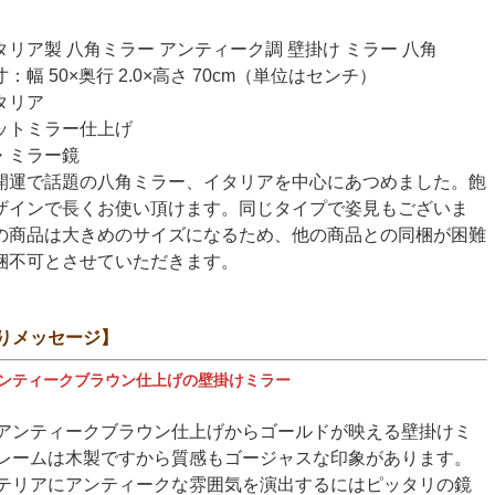
リア製 八角ミラー アンティーク調 壁掛け ミラー 八角
幅 50×奥行 2.0×高さ 70cm（単位はセンチ）
タリア
ットミラー仕上げ
・ミラー鏡
開運で話題の八角ミラー、イタリアを中心にあつめました。飽
ザインで長くお使い頂けます。同じタイプで姿見もございま
の商品は大きめのサイズになるため、他の商品との同梱が困難
梱不可とさせていただきます。
りメッセージ】
ンティークブラウン仕上げの壁掛けミラー
アンティークブラウン仕上げからゴールドが映える壁掛けミ
レームは木製ですから質感もゴージャスな印象があります。
テリアにアンティークな雰囲気を演出するにはピッタリの鏡