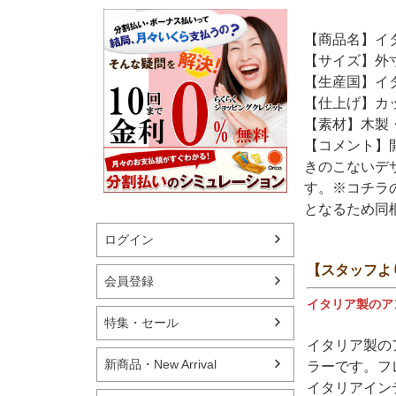
【商品名】イタ
【サイズ】外寸：
【生産国】イ
【仕上げ】カ
【素材】木製
【コメント】
きのこないデ
す。※コチラ
となるため同
ログイン
【スタッフよ
会員登録
イタリア製のア
特集・セール
イタリア製の
新商品・New Arrival
ラーです。フ
イタリアイン