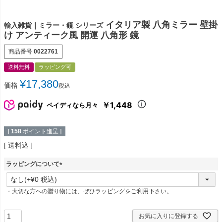
イタリア製 八角ミラー 壁掛
輸入雑貨｜ミラー・鏡 シリーズ
け アンティーク風 開運 八角形 鏡
商品番号
0022761
送料無料
ラッピング可
¥
17,380
価格
税込
￥1,448
ペイディなら月々
[
158
ポイント進呈 ]
送料込
ラッピングについて
(
必
・大切な方への贈り物には、ぜひラッピングをご利用下さい。
須
)
お気に入りに登録する