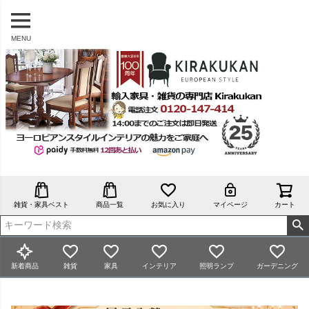
MENU
雑貨・家具ベスト
商品一覧
お気に入り
マイページ
カート
新着商品
雑貨
家具
インテリア
照明ランプ
ガーデニング