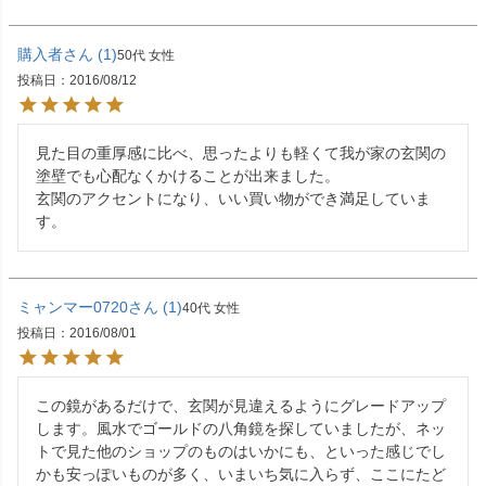
購入者
1
50代
女性
投稿日
2016/08/12
見た目の重厚感に比べ、思ったよりも軽くて我が家の玄関の
塗壁でも心配なくかけることが出来ました。

玄関のアクセントになり、いい買い物ができ満足していま
す。
ミャンマー0720
1
40代
女性
投稿日
2016/08/01
この鏡があるだけで、玄関が見違えるようにグレードアップ
します。風水でゴールドの八角鏡を探していましたが、ネッ
トで見た他のショップのものはいかにも、といった感じでし
かも安っぽいものが多く、いまいち気に入らず、ここにたど