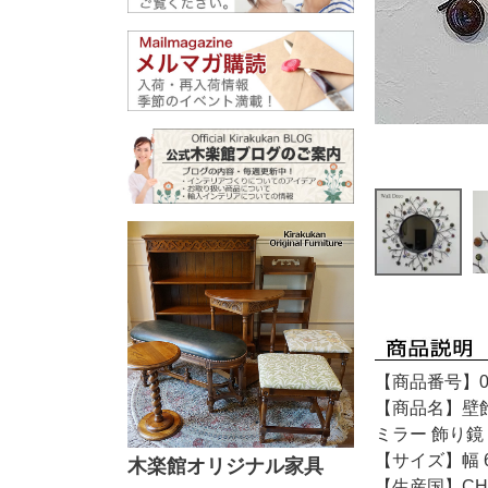
【商品番号】03
【商品名】壁飾
ミラー 飾り鏡
【サイズ】幅 6
木楽館オリジナル家具
【生産国】CH