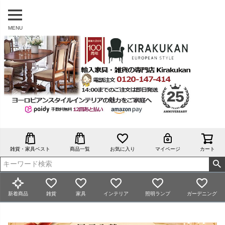
MENU
雑貨・家具ベスト
商品一覧
お気に入り
マイページ
カート
新着商品
雑貨
家具
インテリア
照明ランプ
ガーデニング