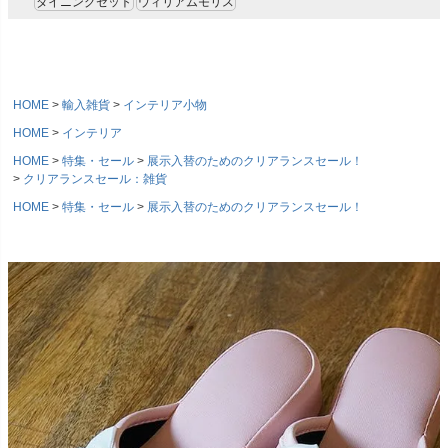
ダイニングセット
ウィリアムモリス
HOME
輸入雑貨
インテリア小物
HOME
インテリア
HOME
特集・セール
展示入替のためのクリアランスセール！
クリアランスセール：雑貨
HOME
特集・セール
展示入替のためのクリアランスセール！