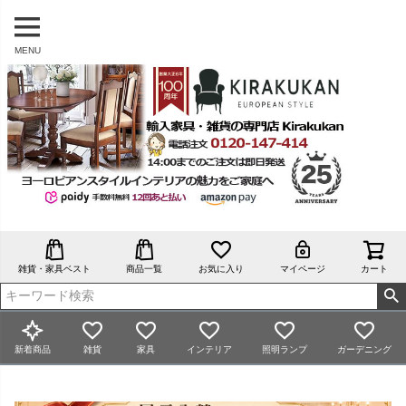
MENU
雑貨・家具ベスト
商品一覧
お気に入り
マイページ
カート
新着商品
雑貨
家具
インテリア
照明ランプ
ガーデニング