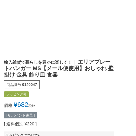
エリアプレー
輸入雑貨で暮らしを豊かに楽しく！｜
トハンガー MS【メール便使用】おしゃれ 壁
掛け 金具 飾り皿 食器
商品番号
0140047
ラッピング可
¥
682
価格
税込
[
6
ポイント進呈 ]
送料個別
¥
220
ラッピングについて