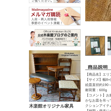
【商品名】エリア
【サイズ】幅8×
絵皿直径約190～
耐荷重：600g
【コメント】お
かなお皿を吊っ
木楽館オリジナル家具
クションアイテ
【納期・発送に