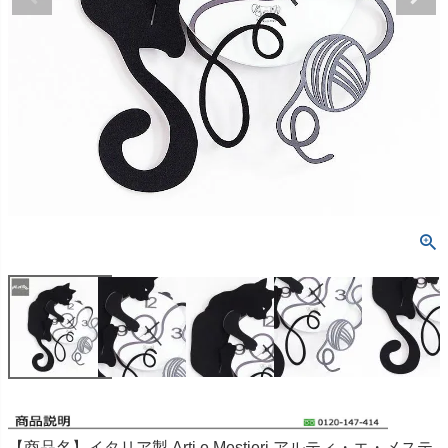
【商品名】イタリア製 Arti e Mestieri アルティ・エ・メステ