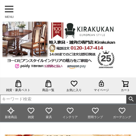
MENU
雑貨・家具ベスト
商品一覧
お気に入り
マイページ
カート
新着商品
雑貨
家具
インテリア
照明ランプ
ガーデニング