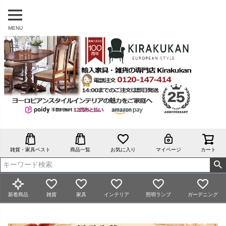
MENU
雑貨・家具ベスト
商品一覧
お気に入り
マイページ
カート
新着商品
雑貨
家具
インテリア
照明ランプ
ガーデニング