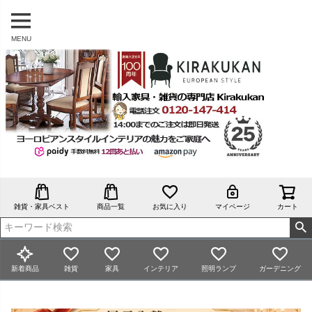
MENU
雑貨・家具ベスト
商品一覧
お気に入り
マイページ
カート
新着商品
雑貨
家具
インテリア
照明ランプ
ガーデニング