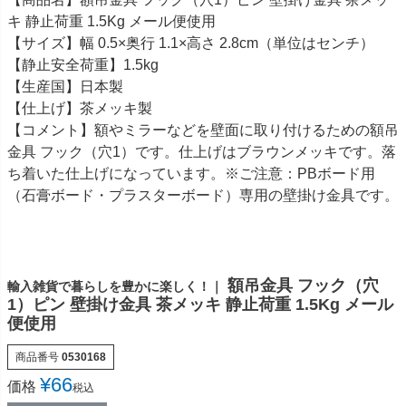
キ 静止荷重 1.5Kg メール便使用
【サイズ】幅 0.5×奥行 1.1×高さ 2.8cm（単位はセンチ）
【静止安全荷重】1.5kg
【生産国】日本製
【仕上げ】茶メッキ製
【コメント】額やミラーなどを壁面に取り付けるための額吊
金具 フック（穴1）です。仕上げはブラウンメッキです。落
ち着いた仕上げになっています。※ご注意：PBボード用
（石膏ボード・プラスターボード）専用の壁掛け金具です。
額吊金具 フック（穴
輸入雑貨で暮らしを豊かに楽しく！｜
1）ピン 壁掛け金具 茶メッキ 静止荷重 1.5Kg メール
便使用
商品番号
0530168
¥
66
価格
税込