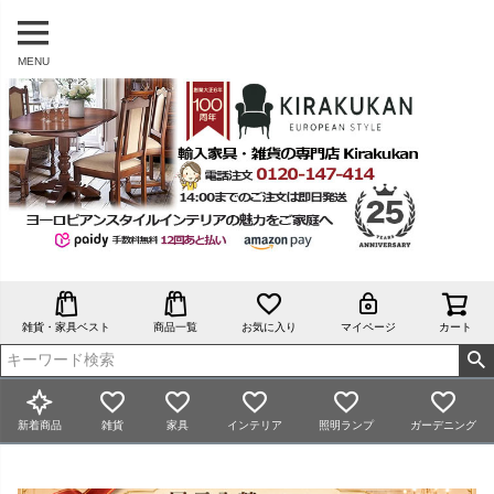
MENU
雑貨・家具ベスト
商品一覧
お気に入り
マイページ
カート
新着商品
雑貨
家具
インテリア
照明ランプ
ガーデニング