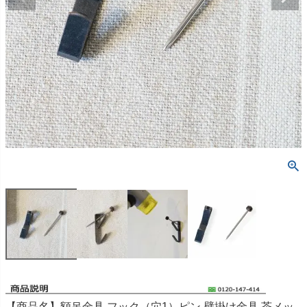
【商品名】額吊金具 フック（穴1）ピン 壁掛け金具 茶メッ