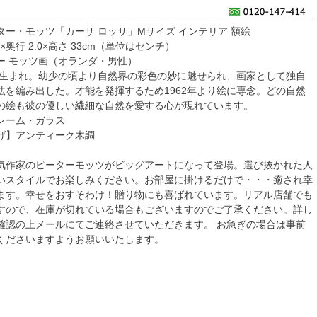
ター・モッツ「カーサ ロッサ」Mサイズ インテリア 額絵
×奥行 2.0×高さ 33cm（単位はセンチ）
ー モッツ画（オランダ・男性）
ンダ生まれ。幼少の頃より自然界の彩色の妙に魅せられ、画家として独自
法を編み出した。才能を発揮するため1962年より絵に専念。どの自然
の絵も彼の優しい繊細な自然を愛する心が現れています。
レーム・ガラス
げ】アンティーク木調
g
気作家のピーターモッツがビッグアートになって登場。選び抜かれた人
いスタイルでお楽しみください。お部屋に掛けるだけで・・・癒され幸
ます。幸せをおすそわけ！贈り物にも喜ばれています。リアル店舗でも
すので、在庫が切れている場合もございますのでご了承ください。詳し
確認の上メールにてご連絡させていただきます。 お急ぎの場合は事前
くださいますようお願いいたします。