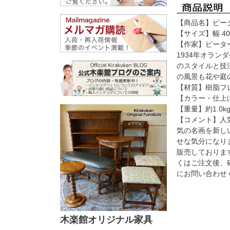
【商品名】ピー
【サイズ】幅 40
【作家】ピータ
1934年オラ
のスタイルと技
の風景も花や庭
【材質】樹脂フ
【カラー・仕上
【重量】約1.0k
【コメント】人
気の名画を新し
せな気分になり
販売しておりま
くはご注文後、
にお問い合わせ
木楽館オリジナル家具