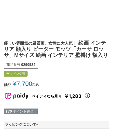
絵画 インテ
優しい雰囲気の風景画。女性に大人気｜
リア 額入り ピーター モッツ「カーサ ロッ
サ」Mサイズ 絵画 インテリア 壁掛け 額入り
商品番号
0290524
ラッピング可
¥
7,700
価格
税込
￥1,283
ペイディなら月々
[
70
ポイント進呈 ]
ラッピングについて