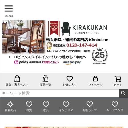
MENU
雑貨・家具ベスト
商品一覧
お気に入り
マイページ
カート
新着商品
雑貨
家具
インテリア
照明ランプ
ガーデニング