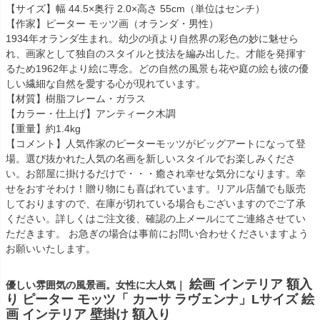
【サイズ】幅 44.5×奥行 2.0×高さ 55cm（単位はセンチ）
【作家】ピーター モッツ画（オランダ・男性）
1934年オランダ生まれ。幼少の頃より自然界の彩色の妙に魅せら
れ、画家として独自のスタイルと技法を編み出した。才能を発揮す
るため1962年より絵に専念。どの自然の風景も花や庭の絵も彼の優
しい繊細な自然を愛する心が現れています。
【材質】樹脂フレーム・ガラス
【カラー・仕上げ】アンティーク木調
【重量】約1.4kg
【コメント】人気作家のピーターモッツがビッグアートになって登
場。選び抜かれた人気の名画を新しいスタイルでお楽しみくださ
い。お部屋に掛けるだけで・・・癒され幸せな気分になります。幸
せをおすそわけ！贈り物にも喜ばれています。リアル店舗でも販売
しておりますので、在庫が切れている場合もございますのでご了承
ください。詳しくはご注文後、確認の上メールにてご連絡させてい
ただきます。 お急ぎの場合は事前にお問い合わせくださいますよう
お願いいたします。
絵画 インテリア 額入
優しい雰囲気の風景画。女性に大人気｜
り ピーター モッツ「 カーサ ラヴェンナ」Lサイズ 絵
画 インテリア 壁掛け 額入り