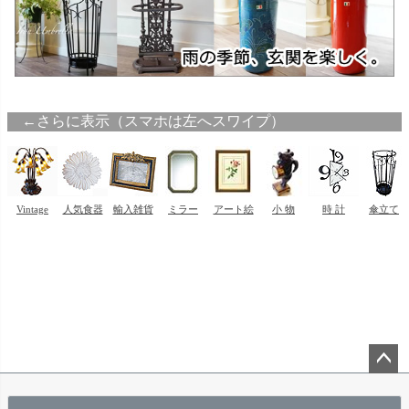
ペー
ジト