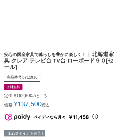
北海道家
安心の国産家具で暮らしを豊かに楽しく！｜
具 クレア テレビ台 TV台 ローボード９０[セ
ール]
商品番号
0711936
送料無料
定価
¥
162,800
のところ
¥
137,500
価格
税込
￥11,458
ペイディなら月々
[
1,250
ポイント進呈 ]