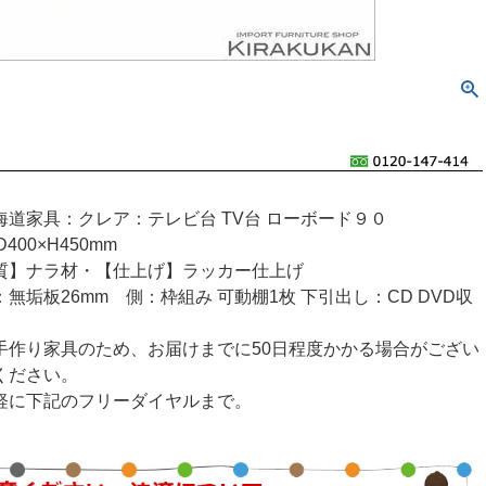
海道家具：クレア：テレビ台 TV台 ローボード９０
400×H450mm
質】ナラ材・【仕上げ】ラッカー仕上げ
無垢板26mm 側：枠組み 可動棚1枚 下引出し：CD DVD収
手作り家具のため、お届けまでに50日程度かかる場合がござい
ください。
軽に下記のフリーダイヤルまで。