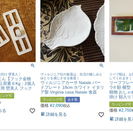
付け 壁美人｜
ヴィルジニア社の食器は、生活の愉しみと
リーフ額は、お
じん【フック金物
ゆとりを感じさせる食器｜
してくれます｜
ヴィルジニアカーサ Natale バー
リーフフレー
止荷重６Kg：2個入
ドプレート 18cm ホワイト イタリ
ラII 額 横
用 壁美人 フック
ア製 Virginia casa Natale 食器
植物 おしゃ
ピング可
掛け 額入り
ラッピング可
あす着
込
ラッピング可
価格
¥
2,090
税込
価格
¥
2,750
れる
詳細を見る
詳細を見