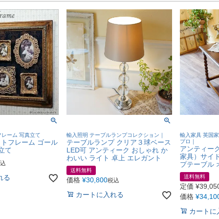
レーム 写真立て
輸入照明 テーブルランプコレクション｜
輸入家具 英国
トフレーム ゴール
テーブルランプ クリア３球ベース
プロ｜
アンティー
立て
LED可 アンティーク おしゃれ か
家具）サイド
わいい ライト 卓上 エレガント
込
プテーブル 
送料無料
れる
送料無料
価格
¥
30,800
税込
定価
¥
39,05
カートに入れる
価格
¥
34,10
カートに