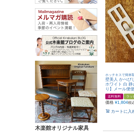
ホッチキスで簡単取
壁美人 かべび
ホワイト 白 静
り】メール便使
送料無料
ラッ
価格
¥
1,804
税
カートに入
木楽館オリジナル家具