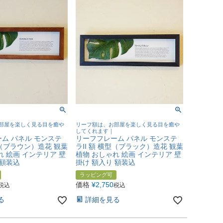
部屋を楽しく見る目を癒や
リーフ額は、お部屋を楽しく見る目を癒や
してくれます｜
ム パネル モンステ
リーフフレーム パネル モンステ
型（ブラウン）造花 観葉
ラII 額 横型（ブラック）造花 観葉
れ 絵画 インテリア 壁
植物 おしゃれ 絵画 インテリア 壁
 額装込
掛け 額入り 額装込
ラッピング可
価格
¥
2,750
税込
税込
る
詳細を見る