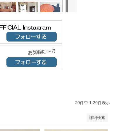
JANコード
売
品のみを表示
登録順
価格が安い順
価格が高い順
順
レビュー順
キーワードヒット順
20
件中
1
-
20
件表示
詳細検索