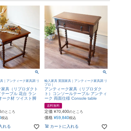
家具｜アンティーク家具調 リ
輸入家具 英国家具｜アンティーク家具調 リ
プロ｜
ク家具（リプロダクト
アンティーク家具（リプロダク
テーブル 花台 ラン
ト）コンソールテーブル アンティ
オーク材 ツイスト脚
ーク 両面仕様 Console table
送料無料
0
定価
¥
70,400
のところ
のところ
0
価格
¥
59,840
税込
税込
入れる
カートに入れる