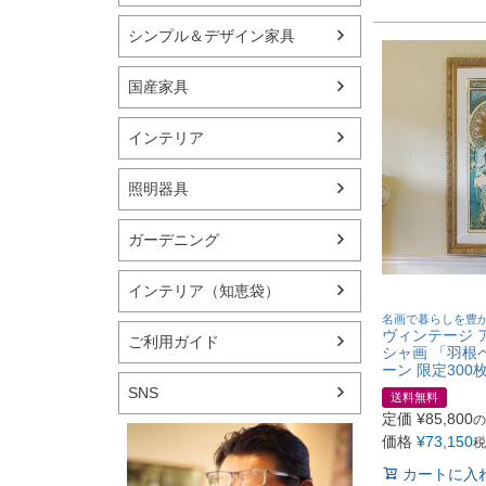
シンプル＆デザイン家具
国産家具
インテリア
照明器具
ガーデニング
インテリア（知恵袋）
名画で暮らしを豊
ヴィンテージ 
ご利用ガイド
シャ画 「羽根
ーン 限定300枚 A
SNS
送料無料
定価
¥
85,800
の
価格
¥
73,150
税
カートに入