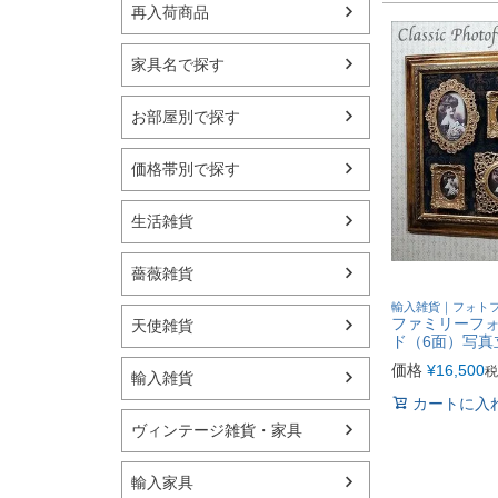
再入荷商品
家具名で探す
お部屋別で探す
価格帯別で探す
生活雑貨
薔薇雑貨
輸入雑貨｜フォトフ
ファミリーフォ
天使雑貨
ド（6面）写真
価格
¥
16,500
税
輸入雑貨
カートに入
ヴィンテージ雑貨・家具
輸入家具