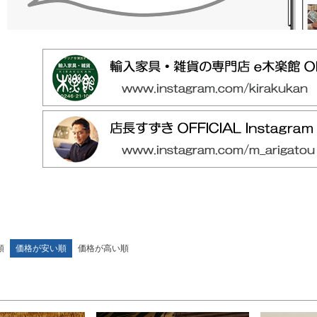
商品番号/
〜
バンドル販
ラー
ン色
ウォールナット色
ホワイト色
ニー色
ナチュラル色
予約商品
ラー
予約商
ド・雑貨
シルバー・雑貨
ホワイト・雑貨
ラル・雑貨
並び順
新着順
優先度
順
価格が安い順
価格が高い順
検索