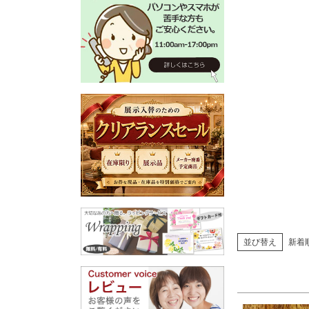
価格
家具のカ
ブラウ
マホガ
雑貨のカ
ゴール
ナチュ
並び替え
新着