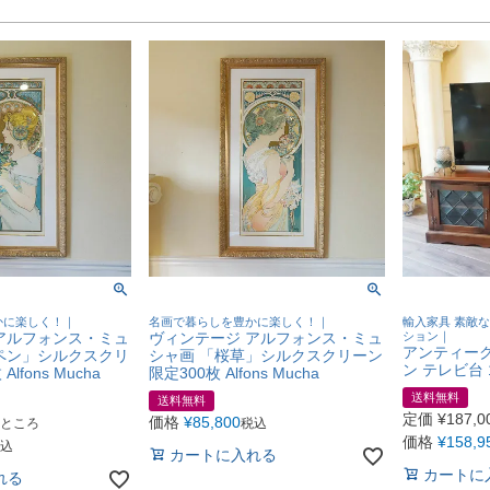
かに楽しく！｜
名画で暮らしを豊かに楽しく！｜
輸入家具 素敵
アルフォンス・ミュ
ヴィンテージ アルフォンス・ミュ
ション｜
アンティー
ペン」シルクスクリ
シャ画 「桜草」シルクスクリーン
ン テレビ台 
lfons Mucha
限定300枚 Alfons Mucha
送料無料
送料無料
定価
¥
187,0
価格
¥
85,800
ところ
税込
価格
¥
158,9
込
カートに入れる
カートに
れる