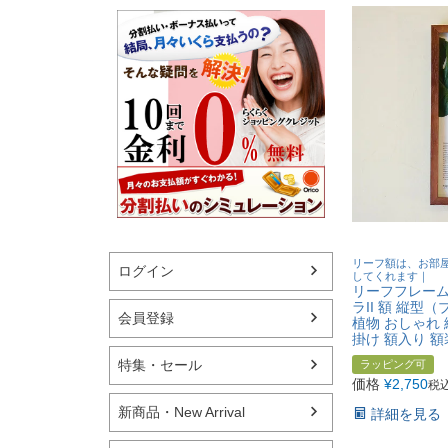
リーフ額は、お部
ログイン
してくれます｜
リーフフレーム
ラII 額 縦型
会員登録
植物 おしゃれ 
掛け 額入り 額
特集・セール
ラッピング可
価格
¥
2,750
税
新商品・New Arrival
詳細を見る