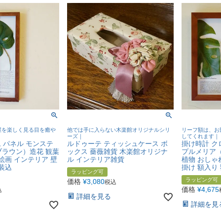
屋を楽しく見る目を癒や
他では手に入らない木楽館オリジナルシリ
リーフ額は、お
ーズ｜
してくれます｜
 パネル モンステ
ルドゥーテ ティッシュケース ボ
掛け時計 ク
（ブラウン）造花 観葉
ックス 薔薇雑貨 木楽館オリジナ
プルメリア
絵画 インテリア 壁
ル インテリア雑貨
植物 おしゃ
装込
掛け 額入り
ラッピング可
ラッピング可
価格
¥
3,080
税込
価格
¥
4,675
込
詳細を見る
詳細を見