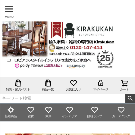
MENU
雑貨・家具ベスト
商品一覧
お気に入り
マイページ
カート
新着商品
雑貨
家具
インテリア
照明ランプ
ガーデニング