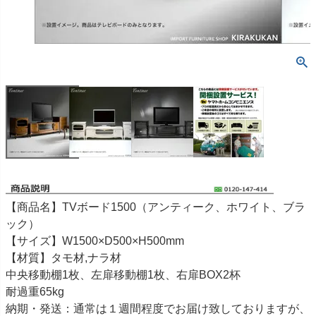
【商品名】TVボード1500（アンティーク、ホワイト、ブラ
ック）
【サイズ】W1500×D500×H500mm
【材質】タモ材,ナラ材
中央移動棚1枚、左扉移動棚1枚、右扉BOX2杯
耐過重65kg
納期・発送：通常は１週間程度でお届け致しておりますが、