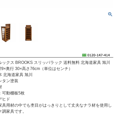
ックス BROOKS スリッパラック 送料無料 北海道家具 旭川
9×奥行 30×高さ76cm（単位はセンチ）
 北海道家具 旭川
レタン塗装
材
：可動棚板5枚
デヒド
家具用材の中でも杢目がはっきりとして丈夫なナラ材を使用し
ク調家具です。