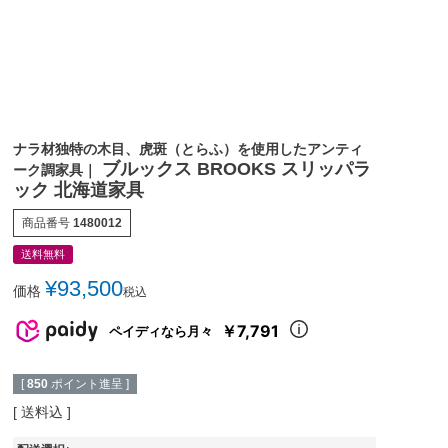
ナラ材独特の木目、虎斑（とらふ）を使用したアンティ
ブルックス BROOKS スリッパラ
ーク調家具｜
ック 北海道家具
商品番号
1480012
送料無料
¥
93,500
価格
税込
￥7,791
ペイディなら月々
[
850
ポイント進呈 ]
送料込