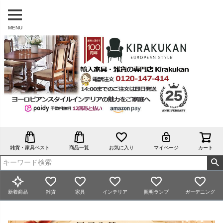
MENU
雑貨・家具ベスト
商品一覧
お気に入り
マイページ
カート
新着商品
雑貨
家具
インテリア
照明ランプ
ガーデニング