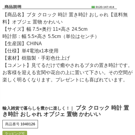
【商品名】ブタ クロック 時計 置き時計 おしゃれ【送料無
料】オブジェ 置物 かわいい
【サイズ】幅 7.5×奥行 11×高さ 24.5cm
時計部：幅 5.5×高さ 5.5cm（単位はセンチ）
【生産国】CHINA
【仕様】単4電池x1本使用
【素材】樹脂製・手彩色仕上げ
【コメント】見てるだけで癒やされるブタの置き時計です。
お客様を迎える玄関や花台の上に置いて下さい。その空間が
楽しく明るくなります。プレゼントにも喜ばれています。
ブタ クロック 時計 置
輸入雑貨で暮らしを豊かに楽しく！｜
き時計 おしゃれ オブジェ 置物 かわいい
商品番号
1040126
ラッピング可