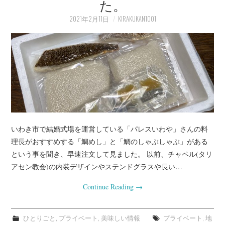
た。
プライベート
2021年2月11日
KIRAKUKAN1001
お客様宅（事例）
インテリアの知恵袋
店長業務
いわき市で結婚式場を運営している「パレスいわや」さんの料
理長がおすすめする「鯛めし」と「鯛のしゃぶしゃぶ」がある
という事を聞き、早速注文して見ました。 以前、チャペル(タリ
アセン教会)の内装デザインやステンドグラスや長い…
Continue Reading
→
ひとりごと
,
プライベート
,
美味しい情報
プライベート
,
地