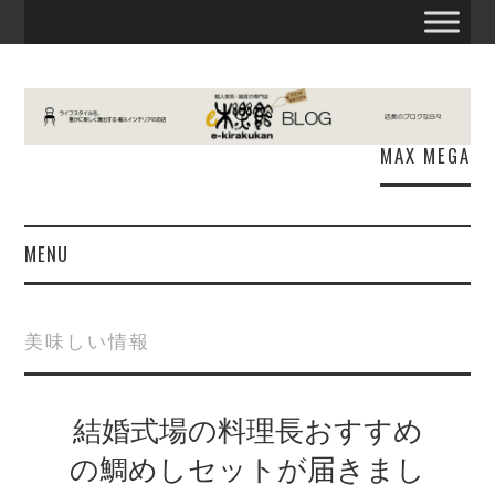
MAX MEGA
MENU
お知らせ
美味しい情報
E木楽館
結婚式場の料理長おすすめ
商品情報
の鯛めしセットが届きまし
出張