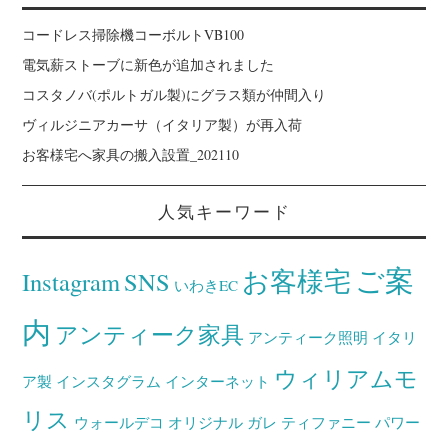
コードレス掃除機コーボルトVB100
電気薪ストーブに新色が追加されました
コスタノバ(ポルトガル製)にグラス類が仲間入り
ヴィルジニアカーサ（イタリア製）が再入荷
お客様宅へ家具の搬入設置_202110
人気キーワード
ご案
お客様宅
Instagram
SNS
いわきEC
内
アンティーク家具
アンティーク照明
イタリ
ウィリアムモ
ア製
インスタグラム
インターネット
リス
ウォールデコ
オリジナル
ガレ
ティファニー
パワー