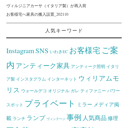
ヴィルジニアカーサ（イタリア製）が再入荷
お客様宅へ家具の搬入設置_202110
人気キーワード
ご案
お客様宅
Instagram
SNS
いわきEC
内
アンティーク家具
アンティーク照明
イタリ
ウィリアムモ
ア製
インスタグラム
インターネット
リス
ウォールデコ
オリジナル
ガレ
ティファニー
パワー
プライベート
ミラー
メディア掲
スポット
事例
ランプ
人気商品
載
修理
ランチ
ヴィンテージ