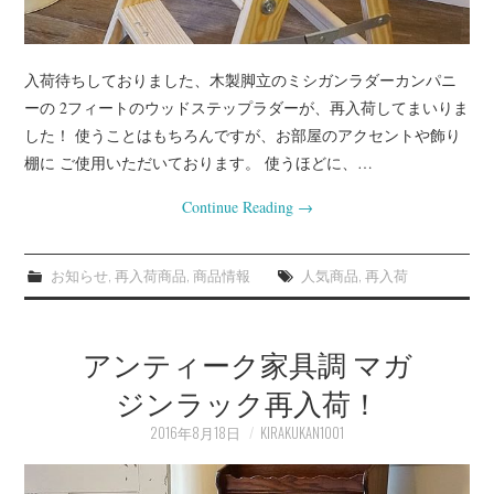
入荷待ちしておりました、木製脚立のミシガンラダーカンパニ
ーの 2フィートのウッドステップラダーが、再入荷してまいりま
した！ 使うことはもちろんですが、お部屋のアクセントや飾り
棚に ご使用いただいております。 使うほどに、…
Continue Reading
→
お知らせ
,
再入荷商品
,
商品情報
人気商品
,
再入荷
アンティーク家具調 マガ
ジンラック再入荷！
2016年8月18日
KIRAKUKAN1001