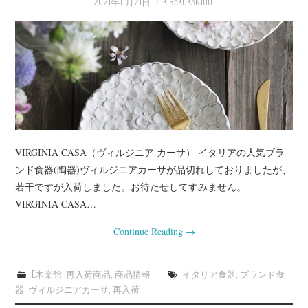
2021年11月21日
KIRAKUKAN1001
プライベート
お客様宅（事例）
インテリアの知恵袋
店長業務
VIRGINIA CASA（ヴィルジニア カーサ） イタリアの人気ブラ
ンド食器(陶器)ヴィルジニアカーサが品切れしておりましたが、
若干ですが入荷しました。お待たせしてすみません。
VIRGINIA CASA…
Continue Reading
→
E木楽館
,
再入荷商品
,
商品情報
イタリア食器
,
ブランド食
器
,
ヴィルジニアカーサ
,
再入荷