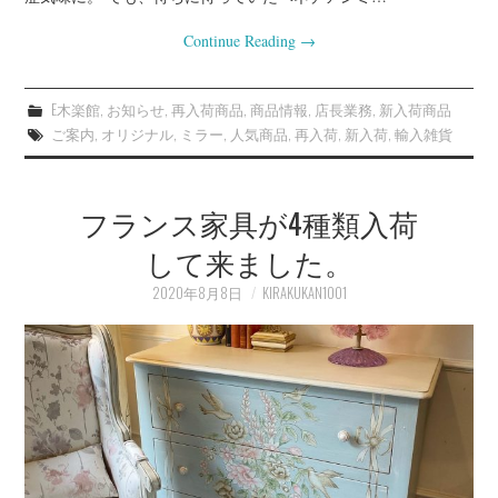
Continue Reading
→
E木楽館
,
お知らせ
,
再入荷商品
,
商品情報
,
店長業務
,
新入荷商品
ご案内
,
オリジナル
,
ミラー
,
人気商品
,
再入荷
,
新入荷
,
輸入雑貨
フランス家具が4種類入荷
して来ました。
2020年8月8日
KIRAKUKAN1001