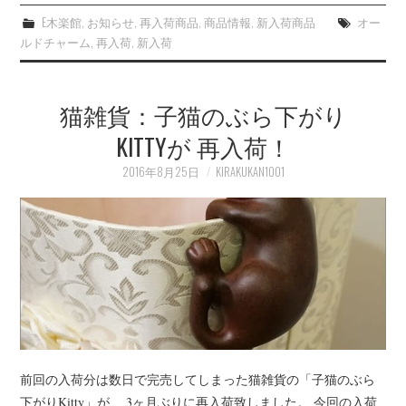
E木楽館
,
お知らせ
,
再入荷商品
,
商品情報
,
新入荷商品
オー
ルドチャーム
,
再入荷
,
新入荷
猫雑貨：子猫のぶら下がり
KITTYが 再入荷！
2016年8月25日
KIRAKUKAN1001
前回の入荷分は数日で完売してしまった猫雑貨の「子猫のぶら
下がりKitty」が、 3ヶ月ぶりに再入荷致しました。 今回の入荷