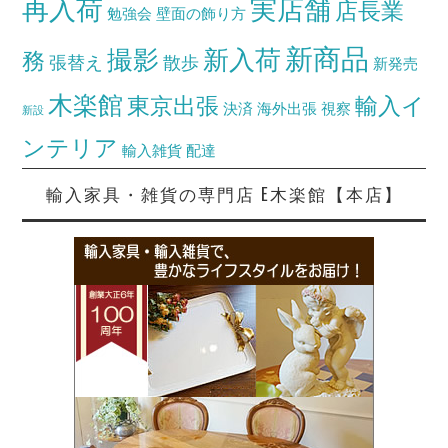
再入荷
実店舗
店長業
勉強会
壁面の飾り方
新商品
撮影
新入荷
務
張替え
散歩
新発売
木楽館
東京出張
輸入イ
決済
海外出張
視察
新設
ンテリア
輸入雑貨
配達
輸入家具・雑貨の専門店 E木楽館【本店】