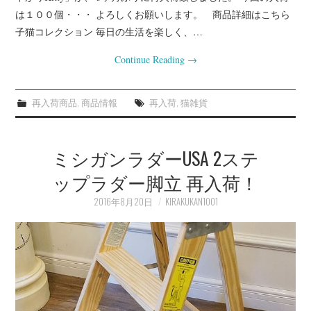
は１００個・・・ よろしくお願いします。 商品詳細はこちら
子猫コレクション 毎日の生活を楽しく、…
Continue Reading
→
再入荷商品
,
商品情報
再入荷
,
猫雑貨
ミシガンラダーUSA 2ステ
ップラダー脚立 再入荷！
2016年8月20日
KIRAKUKAN1001