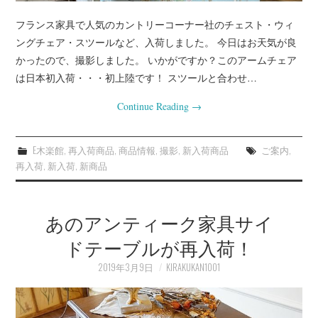
フランス家具で人気のカントリーコーナー社のチェスト・ウィ
ングチェア・スツールなど、入荷しました。 今日はお天気が良
かったので、撮影しました。 いかがですか？このアームチェア
は日本初入荷・・・初上陸です！ スツールと合わせ…
Continue Reading
→
E木楽館
,
再入荷商品
,
商品情報
,
撮影
,
新入荷商品
ご案内
,
再入荷
,
新入荷
,
新商品
あのアンティーク家具サイ
ドテーブルが再入荷！
2019年3月9日
KIRAKUKAN1001