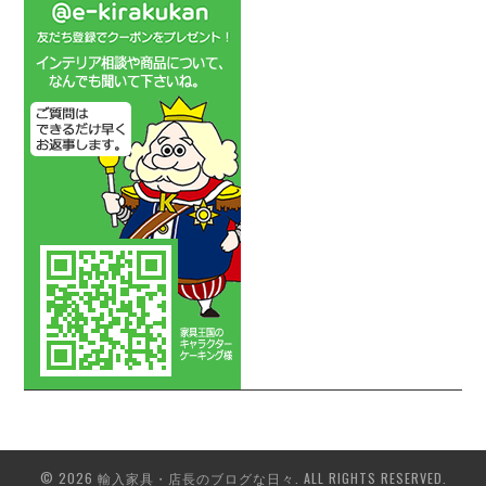
© 2026 輸入家具・店長のブログな日々. ALL RIGHTS RESERVED.