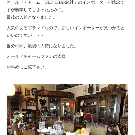
オールドチャーム「OLD CHARM社」のインポーターが残念で
すが廃業してしまったために、
プライベート
最後の入荷となりました。
お客様宅（事例）
人気のあるブランドなので、新しいインポーターが見つかると
いいのですが・・・
インテリアの知恵袋
当分の間、最後の入荷になりました。
店長業務
オールドチャームファンの皆様
お早めにご覧下さい。