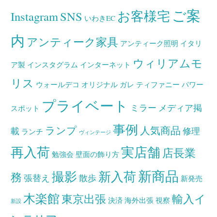
ご案
お客様宅
Instagram
SNS
いわきEC
内
アンティーク家具
アンティーク照明
イタリ
ウィリアムモ
ア製
インスタグラム
インターネット
リス
ウォールデコ
オリジナル
ガレ
ティファニー
パワー
プライベート
ミラー
メディア掲
スポット
事例
ランプ
人気商品
載
修理
ランチ
ヴィンテージ
再入荷
実店舗
店長業
勉強会
壁面の飾り方
新商品
撮影
新入荷
務
張替え
散歩
新発売
木楽館
東京出張
輸入イ
決済
海外出張
視察
新設