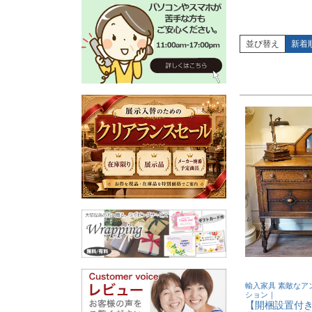
並び替え
新着
輸入家具 素敵なア
ション｜
【開梱設置付