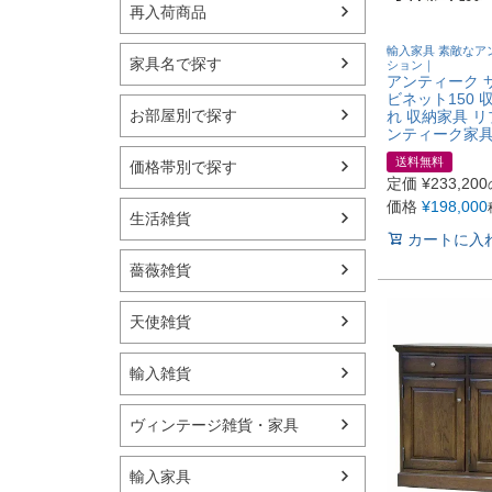
再入荷商品
輸入家具 素敵なア
家具名で探す
ション｜
アンティーク 
ビネット150 
お部屋別で探す
れ 収納家具 
ンティーク家
送料無料
価格帯別で探す
定価
¥
233,200
価格
¥
198,000
生活雑貨
カートに入
薔薇雑貨
天使雑貨
輸入雑貨
ヴィンテージ雑貨・家具
輸入家具