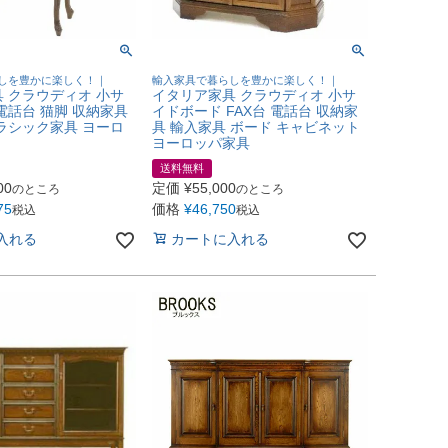
しを豊かに楽しく！｜
輸入家具で暮らしを豊かに楽しく！｜
 クラウディオ 小サ
イタリア家具 クラウディオ 小サ
電話台 猫脚 収納家具
イドボード FAX台 電話台 収納家
ラシック家具 ヨーロ
具 輸入家具 ボード キャビネット
ヨーロッパ家具
送料無料
00
定価
¥
55,000
のところ
のところ
75
価格
¥
46,750
税込
税込
入れる
カートに入れる