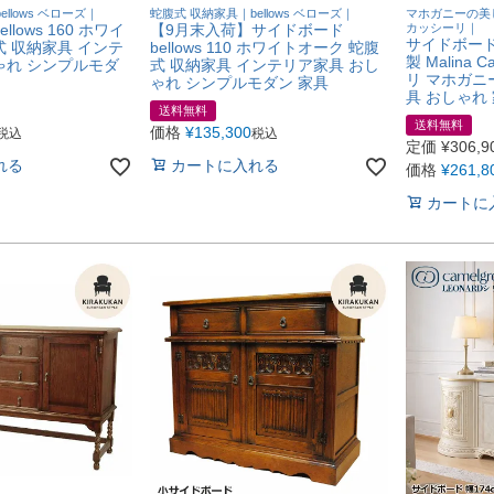
llows ベローズ｜
蛇腹式 収納家具｜bellows ベローズ｜
マホガニーの美
lows 160 ホワイ
【9月末入荷】サイドボード
カッシーリ｜
サイドボード
式 収納家具 インテ
bellows 110 ホワイトオーク 蛇腹
製 Malina 
ゃれ シンプルモダ
式 収納家具 インテリア家具 おし
リ マホガニ
ゃれ シンプルモダン 家具
具 おしゃれ
送料無料
送料無料
価格
¥
135,300
税込
税込
定価
¥
306,9
れる
カートに入れる
価格
¥
261,8
カートに