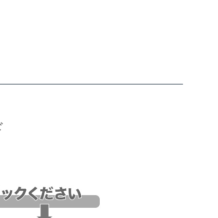
品
し商品を表示しない
JANコード
ド
売
品のみを表示
登録順
価格が安い順
価格が高い順
順
レビュー順
キーワードヒット順