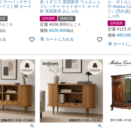
 ミラーバックサイ
具 イギリス 英国家具 ウェルシュ
ル：ボトル
 ツイスト脚 オーク
ドレッサー サイドボード オーク
付 Malina 
材 英国家具 おしゃれ
リ）[売れ筋
しゃれ
設置
送料無料
開梱設置
送料無料
定価
¥
536,800
のところ
のところ
定価
¥
123,2
価格
¥
426,800
税込
税込
価格
¥
80,08
れる
カートに入れる
カートに