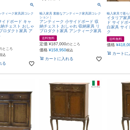
ンティーク家具調コレク
輸入家具 素敵なアンティーク家具調コレク
輸入家具で暮ら
ション｜
イタリア家具 
サイドボード キャ
アンティーク 小サイドボード 収
ド サイドボー
収納チェスト おしゃ
納チェスト おしゃれ 収納家具 リ
白家具 サイ
リプロダクト家具 ア
プロダクト家具 アンティーク家具
ク
具
送料無料
送料無料
定価
¥
187,000
のところ
価格
¥
418,0
のところ
価格
¥
158,950
税込
カートに
税込
カートに入れる
れる