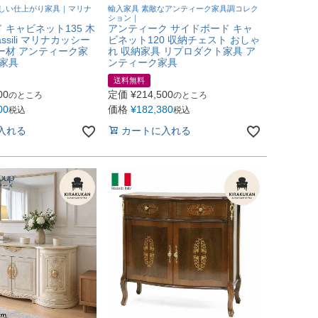
しい仕上がり家具｜マリナ
輸入家具 素敵なアンティーク家具調コレク
ション｜
 キャビネット135 木
アンティーク サイドボード キャ
Cassili マリナカッシー
ビネット120 収納チェスト おしゃ
ー材 アンティーク家
れ 収納家具 リプロダクト家具 ア
 家具
ンティーク家具
送料無料
00
定価
¥
214,500
のところ
のところ
00
価格
¥
182,380
税込
税込
入れる
カートに入れる