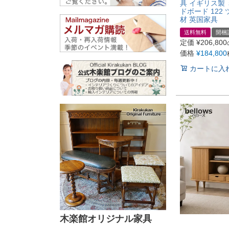
具 イギリス製
ドボード 122
材 英国家具
送料無料
開梱
定価
¥
206,800
価格
¥
184,800
カートに入
木楽館オリジナル家具