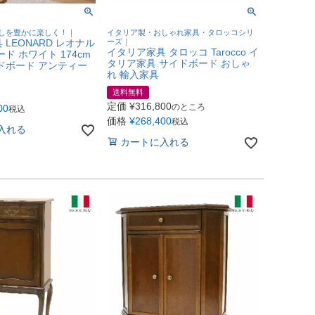
しを豊かに楽しく！｜
イタリア製・おしゃれ家具・タロッコシリ
LEONARD レオナル
ーズ｜
イタリア家具 タロッコ Tarocco イ
ド ホワイト 174cm
タリア家具 サイドボード おしゃ
ドボード アンティー
れ 輸入家具
送料無料
定価
¥
316,800
のところ
00
税込
価格
¥
268,400
税込
入れる
カートに入れる