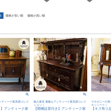
順
価格が安い順
価格が高い順
検索
ンティーク家具調コレク
輸入家具 素敵なアンティーク家具調コレク
マホガニーの美
ション｜
カッシーリ｜
き】アンティーク家
【開梱設置付き】アンティーク家
【キズ有り