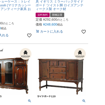
ショーケース：トレイ
具 イギリス ミラーバックサイド
Cassili (マリナカッシー
ボード ツイスト脚 ロイズアンテ
] アンティーク家具 お
ィークス製 オーク材
送料無料
開梱設置
定価
¥
292,600
のところ
00
のところ
価格
¥
248,600
税込
0
税込
カートに入れる
入れる