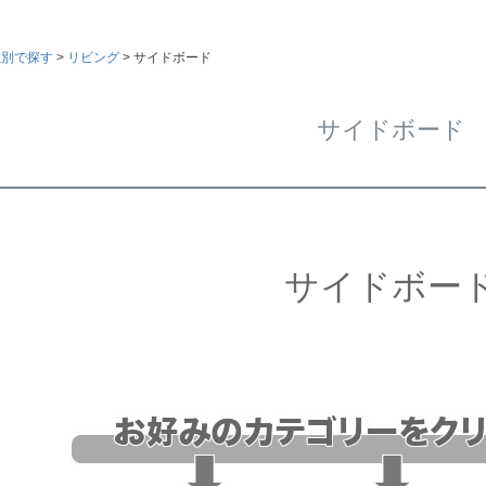
屋別で探す
リビング
サイドボード
サイドボード
ド
在庫なし商
在庫な
商品番号/
〜
サイドボー
バンドル販
ラー
ン色
ウォールナット色
ホワイト色
ニー色
ナチュラル色
予約商品
ラー
予約商
ド・雑貨
シルバー・雑貨
ホワイト・雑貨
ラル・雑貨
並び順
新着順
優先度