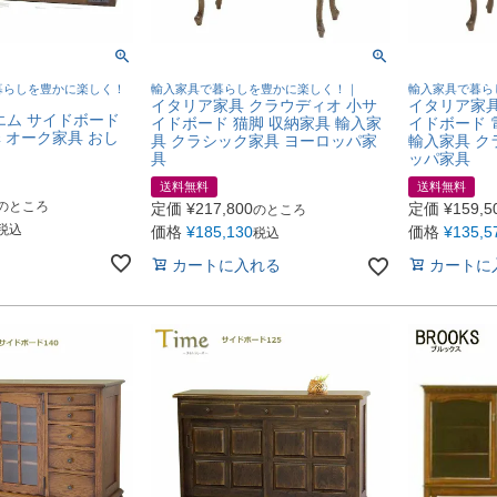
暮らしを豊かに楽しく！
輸入家具で暮らしを豊かに楽しく！｜
輸入家具で暮ら
イタリア家具 クラウディオ 小サ
イタリア家具
エム サイドボード
イドボード 猫脚 収納家具 輸入家
イドボード 
板扉 オーク家具 おし
具 クラシック家具 ヨーロッパ家
輸入家具 ク
具
ッパ家具
送料無料
送料無料
のところ
定価
¥
217,800
定価
¥
159,5
のところ
税込
価格
¥
185,130
価格
¥
135,5
税込
カートに入れる
カートに