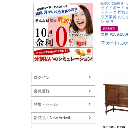
蛇腹式 収納家具｜be
サイドボード bel
トオーク 蛇腹
リア家具 おし
ン 家具
送料無料
価格
¥
189,200
カートに入
ログイン
会員登録
特集・セール
新商品・New Arrival