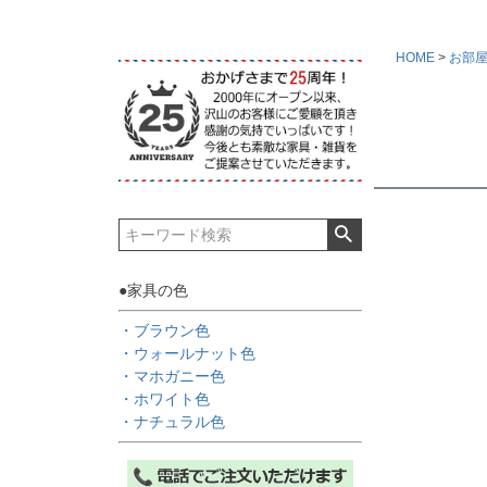
HOME
お部
キーワー
価格
家具のカ
●家具の色
ブラウ
・ブラウン色
マホガ
・ウォールナット色
・マホガニー色
雑貨のカ
・ホワイト色
ゴール
・ナチュラル色
ナチュ