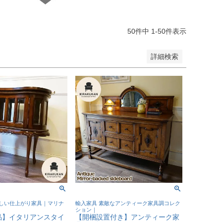
50
件中
1
-
50
件表示
詳細検索
しい仕上がり家具｜マリナ
輸入家具 素敵なアンティーク家具調コレク
ション｜
品】イタリアンスタイ
【開梱設置付き】アンティーク家