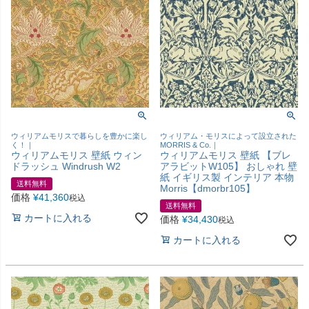
ウィリアムモリスで暮らしを豊かに楽し
ウィリアム・モリスによって設立された
く！｜
MORRIS & Co.｜
ウィリアムモリス 壁紙 ウィン
ウィリアムモリス 壁紙 【ブレ
ドラッシュ Windrush W2
アラビットW105】 おしゃれ 壁
紙 イギリス製 インテリア 本物
送料無料
Morris【dmorbr105】
価格
¥
41,360
税込
送料無料
カートに入れる
価格
¥
34,430
税込
カートに入れる