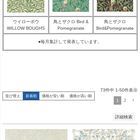
バンドル販売
ウイローボウ
鳥とザクロ Bird &
鳥とザクロ
予約商品
WILLOW BOUGHS
Pomegranate
Bird&Pomegranate
予約商品のみを表示
●毎月集計して発表しています。
並び順
新着順
登録順
価格が安い順
価格が高い順
優先度順
レビュー順
73
件中
1
-
50
件表示
キーワードヒット順
並び替え
新着順
価格が安い順
価格が高い順
1
2
検索
詳細検索