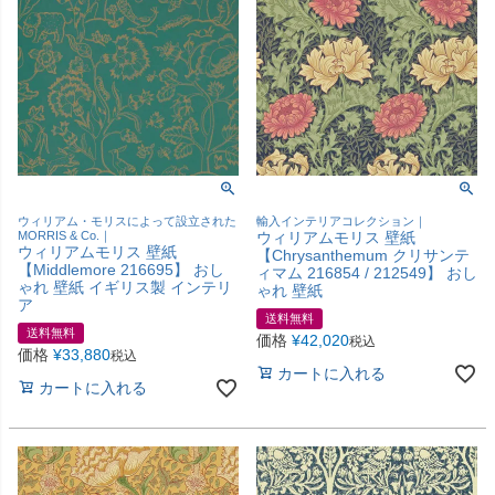
ウィリアム・モリスによって設立された
輸入インテリアコレクション｜
MORRIS & Co.｜
ウィリアムモリス 壁紙
ウィリアムモリス 壁紙
【Chrysanthemum クリサンテ
【Middlemore 216695】 おし
ィマム 216854 / 212549】 おし
ゃれ 壁紙 イギリス製 インテリ
ゃれ 壁紙
ア
送料無料
送料無料
価格
¥
42,020
税込
価格
¥
33,880
税込
カートに入れる
カートに入れる