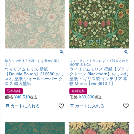
輸入インテリアで暮らしを豊かに楽し
ウィリアム・モリスによって設立された
く！｜
MORRIS & Co.｜
ウィリアムモリス 壁紙
ウィリアムモリス 壁紙【ブラッ
【Double Bough】216680 おし
クトーン Blackthorn】おしゃれ
ゃれ 壁紙 ウォールペーパー ク
壁紙 イギリス製 インテリア 本
ロス 輸入壁紙
物 Morris【wm8610-1】
送料無料
送料無料
価格
¥
48,510
価格
¥
39,600
税込
税込
カートに入れる
カートに入れる