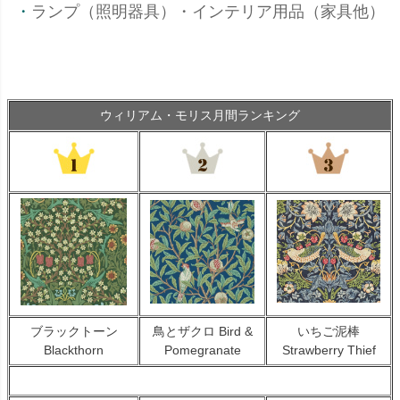
・
ランプ（照明器具）
・
インテリア用品（家具他）
ウィリアム・モリス月間ランキング
キーワード
ブラックトーン
鳥とザクロ Bird &
いちご泥棒
Blackthorn
Pomegranate
Strawberry Thief
価格