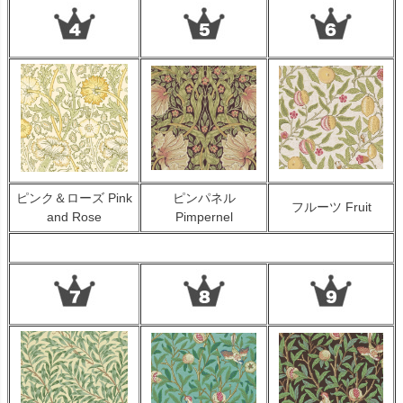
〜
家具のカラー
ブラウン色
ウォールナット色
ホワイト色
マホガニー色
ナチュラル色
雑貨のカラー
ゴールド・雑貨
ピンク＆ローズ Pink
ピンパネル
フルーツ Fruit
シルバー・雑貨
and Rose
Pimpernel
ホワイト・雑貨
ナチュラル・雑貨
在庫なし商品
在庫なし商品を表示しない
商品番号/JANコード