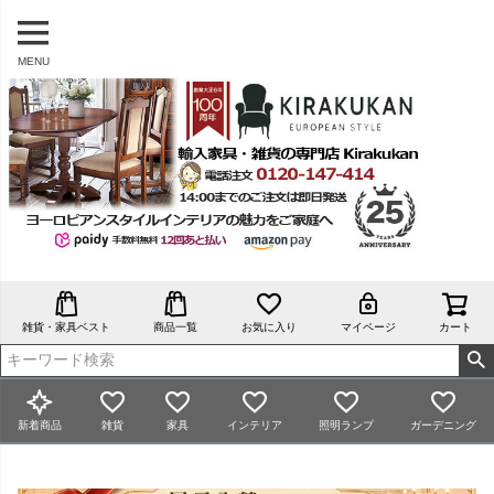
MENU
雑貨・家具ベスト
商品一覧
お気に入り
マイページ
カート
新着商品
雑貨
家具
インテリア
照明ランプ
ガーデニング