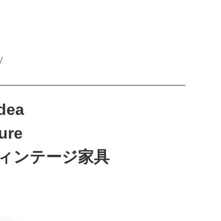
y
ea
ure
ィンテージ家具