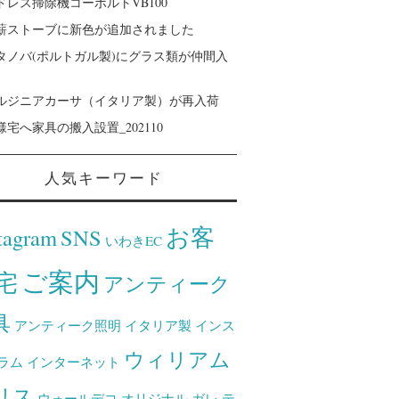
ドレス掃除機コーボルトVB100
薪ストーブに新色が追加されました
タノバ(ポルトガル製)にグラス類が仲間入
ルジニアカーサ（イタリア製）が再入荷
様宅へ家具の搬入設置_202110
人気キーワード
お客
tagram
SNS
いわきEC
ご案内
宅
アンティーク
具
アンティーク照明
イタリア製
インス
ウィリアム
ラム
インターネット
リス
ウォールデコ
オリジナル
ガレ
テ