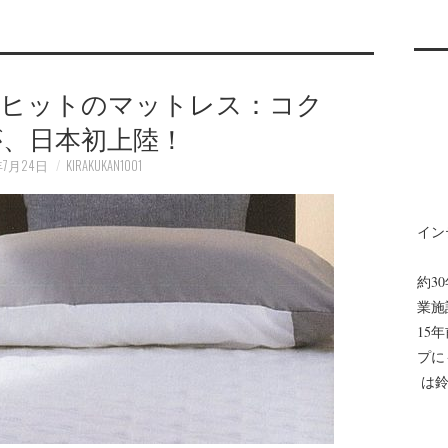
大ヒットのマットレス：コク
が、日本初上陸！
年7月24日
KIRAKUKAN1001
イン
約3
業施
15
プに
は鈴