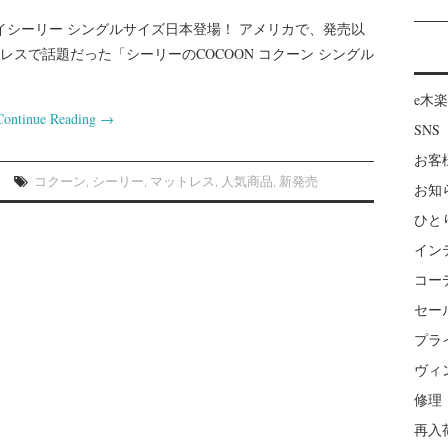
ーン バイシーリー シングルサイズ日本登場！ アメリカで、発売以
スで話題だった「シーリーのCOCOON コクーン シングル
e木
Continue Reading
→
SNS
お客
コクーン
,
シーリー
,
マットレス
,
人気商品
,
新発売
お知
ひと
イン
コー
セー
プラ
ヴィ
修理
再入