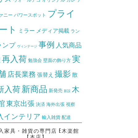
プライ
ァニー
パワースポット
ート
ミラー
メディア掲載
ラン
事例
ランプ
人気商品
ヴィンテージ
再入荷
実
理
勉強会
壁面の飾り方
舗
撮影
店長業務
張替え
散
新商品
新入荷
木
新発売
新設
館
東京出張
決済
海外出張
視察
入インテリア
輸入雑貨
配達
入家具・雑貨の専門店 E木楽館
【本店】