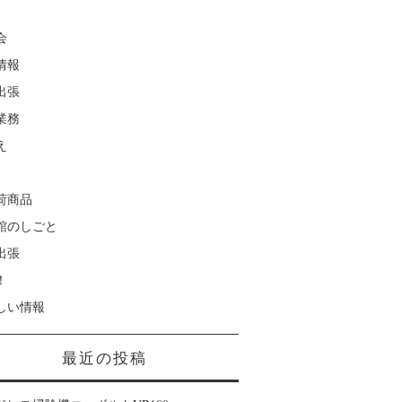
会
情報
出張
業務
え
荷商品
館のしごと
出張
！
しい情報
最近の投稿