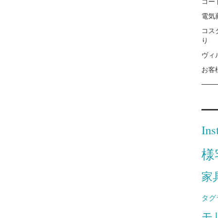
コー
電気
コス
り
ヴィ
お客
Ins
様
家
タグ
モ