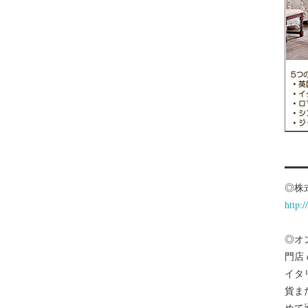
◎株
http:
◎オ
門店
イタ
貨ま
めて