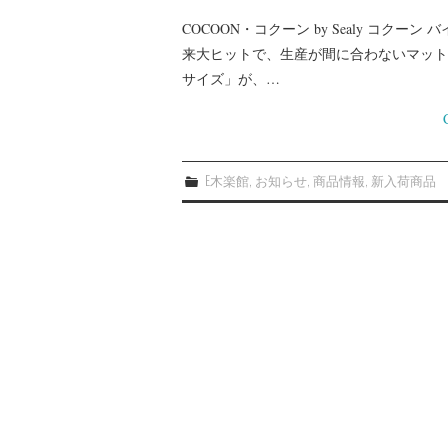
COCOON・コクーン by Sealy コク
来大ヒットで、生産が間に合わないマットレ
サイズ」が、…
E木楽館
,
お知らせ
,
商品情報
,
新入荷商品