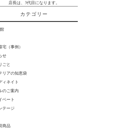
店長は、3代目になります。
カテゴリー
楽館
様宅（事例）
らせ
りごと
テリアの知恵袋
ディネイト
ルのご案内
イベート
ンテージ
荷商品