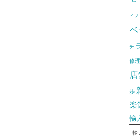
ィフ
ベ
チ
修
店
歩
楽
輸
輸