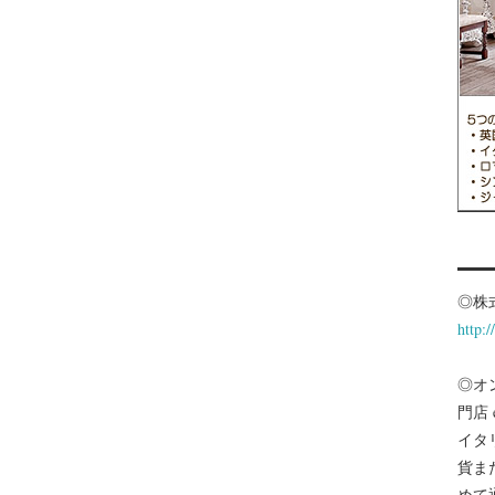
◎株
http:
◎オ
門店
イタ
貨ま
めて