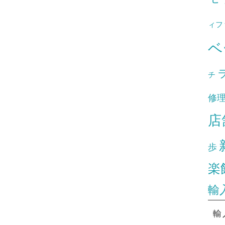
ィフ
ベ
チ
修
店
歩
楽
輸
輸