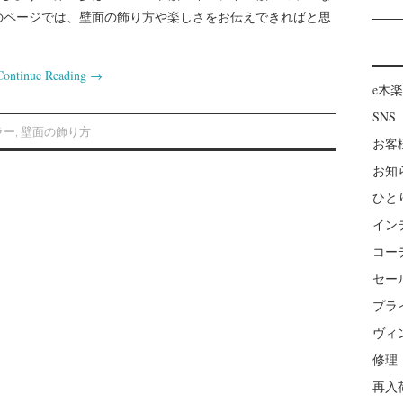
のページでは、壁面の飾り方や楽しさをお伝えできればと思
Continue Reading
→
e木
SNS
ラー
,
壁面の飾り方
お客
お知
ひと
イン
コー
セー
プラ
ヴィ
修理
再入