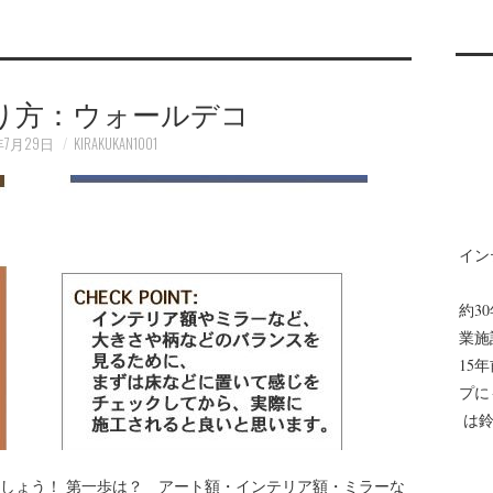
り方：ウォールデコ
年7月29日
KIRAKUKAN1001
イン
約3
業施
15
プに
は鈴
しょう！ 第一歩は？ アート額・インテリア額・ミラーな