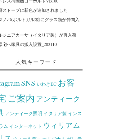
ドレス掃除機コーボルトVB100
薪ストーブに新色が追加されました
タノバ(ポルトガル製)にグラス類が仲間入
ルジニアカーサ（イタリア製）が再入荷
様宅へ家具の搬入設置_202110
人気キーワード
お客
tagram
SNS
いわきEC
ご案内
宅
アンティーク
具
アンティーク照明
イタリア製
インス
ウィリアム
ラム
インターネット
リス
ウォールデコ
オリジナル
ガレ
テ