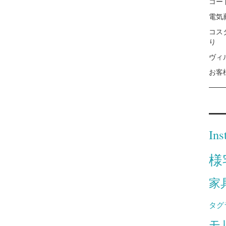
コー
電気
コス
り
ヴィ
お客
Ins
様
家
タグ
モ