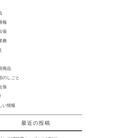
会
情報
出張
業務
え
荷商品
館のしごと
出張
！
しい情報
最近の投稿