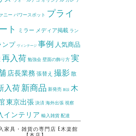
プライ
ァニー
パワースポット
ート
ミラー
メディア掲載
ラン
事例
ランプ
人気商品
ヴィンテージ
再入荷
実
理
勉強会
壁面の飾り方
舗
撮影
店長業務
張替え
散
新商品
新入荷
木
新発売
新設
館
東京出張
決済
海外出張
視察
入インテリア
輸入雑貨
配達
入家具・雑貨の専門店 E木楽館
【本店】