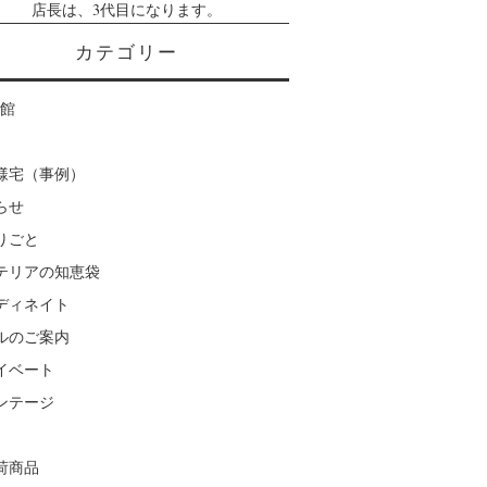
店長は、3代目になります。
カテゴリー
楽館
様宅（事例）
らせ
りごと
テリアの知恵袋
ディネイト
ルのご案内
イベート
ンテージ
荷商品