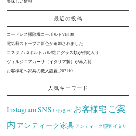
美味しい情報
最近の投稿
コードレス掃除機コーボルトVB100
電気薪ストーブに新色が追加されました
コスタノバ(ポルトガル製)にグラス類が仲間入り
ヴィルジニアカーサ（イタリア製）が再入荷
お客様宅へ家具の搬入設置_202110
人気キーワード
ご案
お客様宅
Instagram
SNS
いわきEC
内
アンティーク家具
アンティーク照明
イタリ