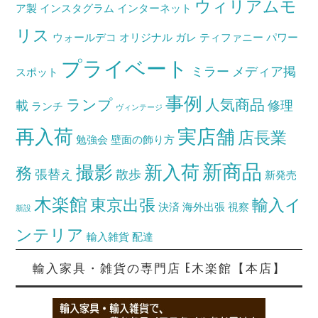
ウィリアムモ
ア製
インスタグラム
インターネット
リス
ウォールデコ
オリジナル
ガレ
ティファニー
パワー
プライベート
ミラー
メディア掲
スポット
事例
ランプ
人気商品
載
修理
ランチ
ヴィンテージ
再入荷
実店舗
店長業
勉強会
壁面の飾り方
新商品
撮影
新入荷
務
張替え
散歩
新発売
木楽館
東京出張
輸入イ
決済
海外出張
視察
新設
ンテリア
輸入雑貨
配達
輸入家具・雑貨の専門店 E木楽館【本店】