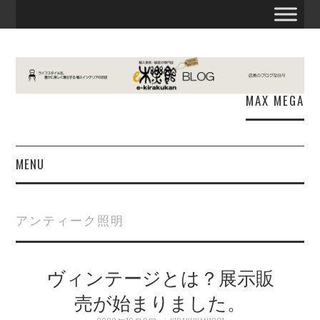
MAX MEGA
MENU
お知らせ
アンティーク照明
E木楽館
ヴィンテージとは？展示販
商品情報
売が始まりました。
出張