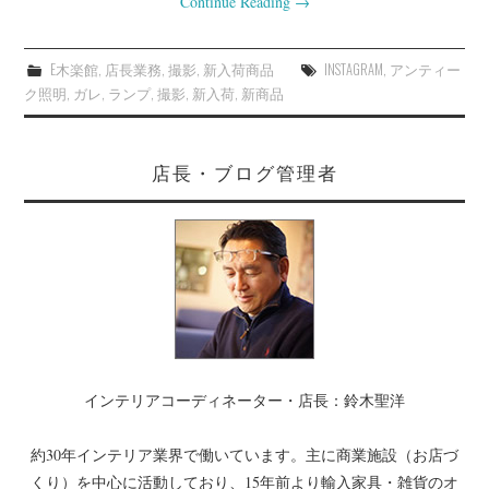
Continue Reading
→
E木楽館
,
店長業務
,
撮影
,
新入荷商品
INSTAGRAM
,
アンティー
ク照明
,
ガレ
,
ランプ
,
撮影
,
新入荷
,
新商品
店長・ブログ管理者
インテリアコーディネーター・店長：鈴木聖洋
約30年インテリア業界で働いています。主に商業施設（お店づ
くり）を中心に活動しており、15年前より輸入家具・雑貨のオ