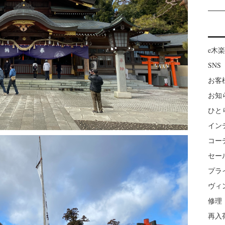
e木
SNS
お客
お知
ひと
イン
コー
セー
プラ
ヴィ
修理
再入