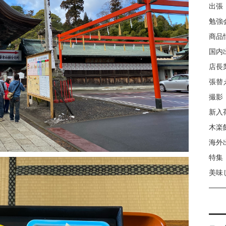
出張
勉強
商品
国内
店長
張替
撮影
新入
木楽
海外
特集
美味