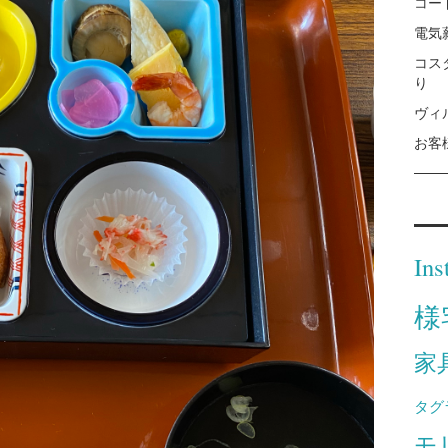
コー
電気
コス
り
ヴィ
お客
Ins
様
家
タグ
モ