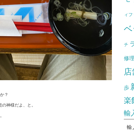
ィフ
ベ
チ
修
店
歩
か？
楽
売の神様だよ、と。
輸
。
輸