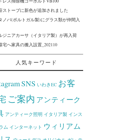
ドレス掃除機コーボルトVB100
薪ストーブに新色が追加されました
タノバ(ポルトガル製)にグラス類が仲間入
ルジニアカーサ（イタリア製）が再入荷
様宅へ家具の搬入設置_202110
人気キーワード
お客
tagram
SNS
いわきEC
ご案内
宅
アンティーク
具
アンティーク照明
イタリア製
インス
ウィリアム
ラム
インターネット
リス
ウォールデコ
オリジナル
ガレ
テ