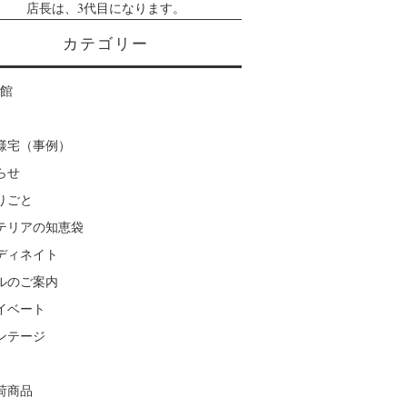
店長は、3代目になります。
カテゴリー
楽館
様宅（事例）
らせ
りごと
テリアの知恵袋
ディネイト
ルのご案内
イベート
ンテージ
荷商品