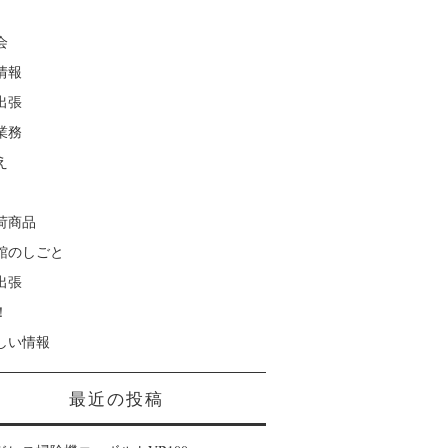
会
情報
出張
業務
え
荷商品
館のしごと
出張
！
しい情報
最近の投稿