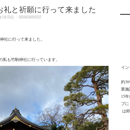
お礼と祈願に行って来ました
年1月10日
KIRAKUKAN1001
神社に行って来ました。
目の私も竹駒神社に行っています。
イン
約3
業施
15
プに
は鈴