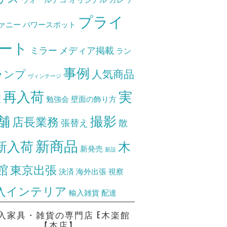
プライ
ァニー
パワースポット
ート
ミラー
メディア掲載
ラン
事例
ランプ
人気商品
ヴィンテージ
再入荷
実
理
勉強会
壁面の飾り方
舗
撮影
店長業務
張替え
散
新商品
新入荷
木
新発売
新設
館
東京出張
決済
海外出張
視察
入インテリア
輸入雑貨
配達
入家具・雑貨の専門店 E木楽館
【本店】