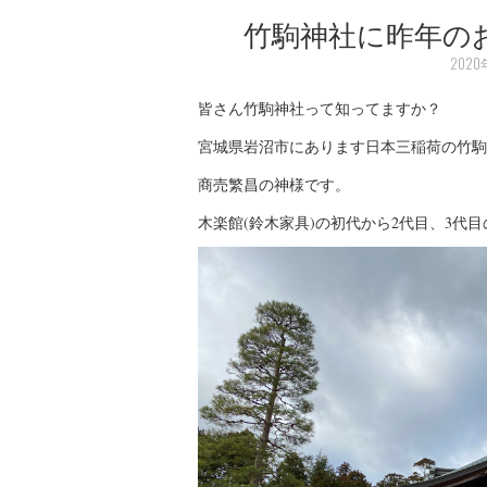
竹駒神社に昨年の
2020
皆さん竹駒神社って知ってますか？
宮城県岩沼市にあります日本三稲荷の竹駒
商売繁昌の神様です。
木楽館(鈴木家具)の初代から2代目、3代