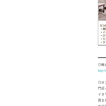
◎株
http:
◎オ
門店
イタ
貨ま
めて