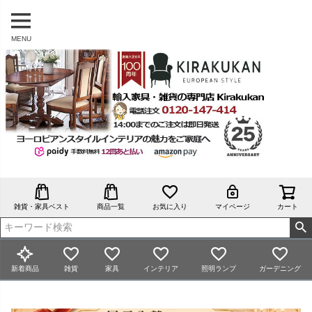
MENU
雑貨・家具ベスト
商品一覧
お気に入り
マイページ
カート
新着商品
雑貨
家具
インテリア
照明ランプ
ガーデニング