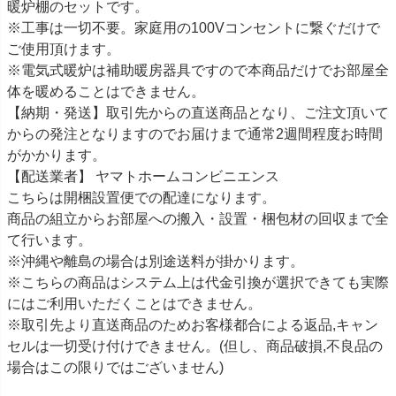
暖炉棚のセットです。
※工事は一切不要。家庭用の100Vコンセントに繋ぐだけで
ご使用頂けます。
※電気式暖炉は補助暖房器具ですので本商品だけでお部屋全
体を暖めることはできません。
【納期・発送】取引先からの直送商品となり、ご注文頂いて
からの発注となりますのでお届けまで通常2週間程度お時間
がかかります。
【配送業者】 ヤマトホームコンビニエンス
こちらは開梱設置便での配達になります。
商品の組立からお部屋への搬入・設置・梱包材の回収まで全
て行います。
※沖縄や離島の場合は別途送料が掛かります。
※こちらの商品はシステム上は代金引換が選択できても実際
にはご利用いただくことはできません。
※取引先より直送商品のためお客様都合による返品,キャン
セルは一切受け付けできません。(但し、商品破損,不良品の
場合はこの限りではございません)