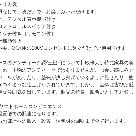
メリカ製
風なしで、炎だけでもお楽しみいただけます。
使用、デジタル表示機能付き
コントロールスイッチ付き
イッチ付き（リモコン付）
ー機能付き
不要。家庭用の100Vコンセントに繋ぐだけでご使用頂けま
ースのアンティーク調仕上げについて】欧米人は特に家具の新
ため、本物のアンティークではありませんが、虫食い跡にみせ
ホールがあったり、塗装が少し剥げているように見せたり、塗
がつくような仕上げがされています。しかし、全体は古びた感
華な雰囲気を出しています。製品の特長、風合いとしてお楽し
 ヤマトホームコンビニエンス
設置便での配達になります。
らお部屋への搬入・設置・梱包材の回収まで全て行います。