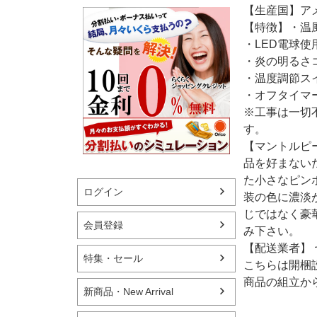
【生産国】ア
【特徴】・温
・LED電球
・炎の明るさ
・温度調節ス
・オフタイマ
※工事は一切
す。
【マントルピ
品を好まない
た小さなピン
ログイン
装の色に濃淡
じではなく豪
会員登録
み下さい。
【配送業者】
特集・セール
こちらは開梱
商品の組立か
新商品・New Arrival