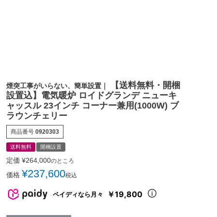
【送料無料・開梱
煙突工事がいらない、簡単設置｜
設置込】電気暖炉 ロイドグランデ ニューキ
ャッスル 23インチ コーナー兼用(1000W) ブ
ラウンチェリー
商品番号
0920303
送料無料
開梱設置
定価
¥
264,000
のところ
¥
237,600
価格
税込
￥19,800
ペイディなら月々