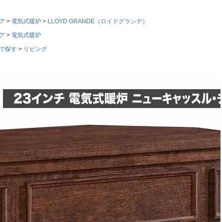
ア
電気式暖炉
LLOYD GRANDE（ロイドグランデ）
ア
電気式暖炉
で探す
リビング