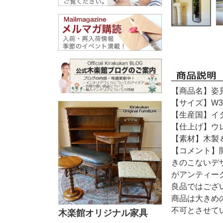
【商品名】姿
【サイズ】W38
【生産国】イ
【仕上げ】ウ
【素材】木製
【コメント】
きのこないデ
がアンティー
良品ではござ
商品は大きめ
不可とさせて
木楽館オリジナル家具