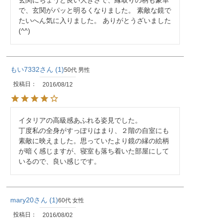
玄関にちょうど良い大きさで、縁取りの柄も豪華
で、玄関がパッと明るくなりました。 素敵な鏡で
たいへん気に入りました。 ありがとうざいました
(^^)
もい7332
1
50代
男性
投稿日
2016/08/12
イタリアの高級感あふれる姿見でした。

丁度私の全身がすっぽりはまり、２階の自室にも
素敵に映えました。思っていたより鏡の縁の絵柄
が暗く感じますが、寝室も落ち着いた部屋にして
いるので、良い感じです。
mary20
1
60代
女性
投稿日
2016/08/02