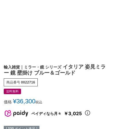
イタリア 姿見ミラ
輸入雑貨｜ミラー・鏡 シリーズ
ー 鏡 壁掛け ブルー＆ゴールド
商品番号
0022716
送料無料
¥
36,300
価格
税込
￥3,025
ペイディなら月々
[
330
ポイント進呈 ]